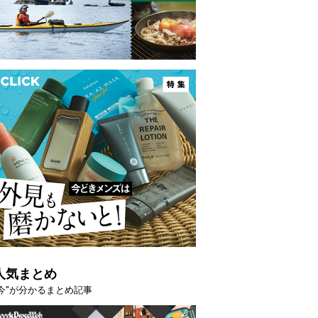
の夏こそ“映える”タフな腕時計を。G-
【編集部員が選んだ「
VITYMASTER」は本当に機能も見た…
らイチオシアイテム
トピックス
人気まとめ
"今"が分かるまとめ記事