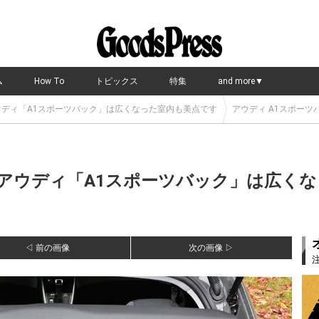
ム
How To
トピックス
特集
and more▼
?アウディ「A1スポーツバック」は広くなった室内も美点です
アウディ A1スポーツ
!?アウディ「A1スポーツバック」は広く
◁ 前の画像
次の画像 ▷