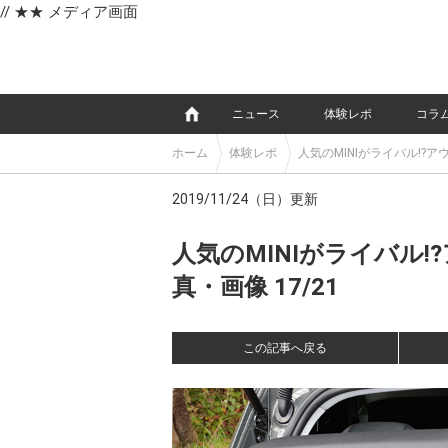
// ★★ メディア画面
e
ニュース
体験レポ
コラ
ホーム
体験レポ
人気のMINIがライバル!
2019/11/24（日）更新
人気のMINIがライバル
真・画像 17/21
この記事へ戻る