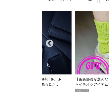
集部員が選んだ「指名買い」】2026年7月掲載記事か
「買って損な
チオシアイテムをピックアップ！
期AWARD
クス
トピックス