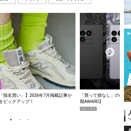
し」の極上スマホ5選【GoodsPress 2026上半
薄着になる季節
】
SHOCK「GRA
PR