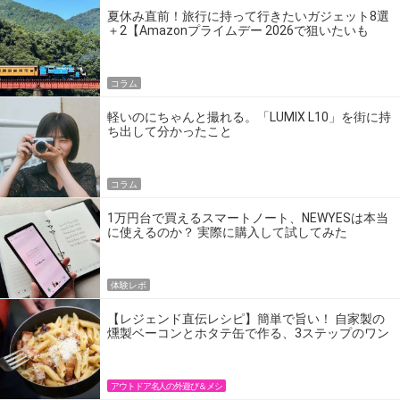
夏休み直前！旅行に持って行きたいガジェット8選
＋2【Amazonプライムデー 2026で狙いたいも
の】
コラム
軽いのにちゃんと撮れる。「LUMIX L10」を街に持
ち出して分かったこと
コラム
1万円台で買えるスマートノート、NEWYESは本当
に使えるのか？ 実際に購入して試してみた
体験レポ
【レジェンド直伝レシピ】簡単で旨い！ 自家製の
燻製ベーコンとホタテ缶で作る、3ステップのワン
パン飯
アウトドア名人の外遊び＆メシ