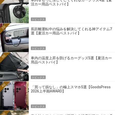
活カー用品ベストバイ】
トピックス
2位
長距離運転中の悩みを解決してくれる神アイテム7
選【夏活カー用品ベストバイ】
トピックス
3位
車内の温度上昇を防げるカーグッズ5選【夏活カー
用品ベストバイ】
トピックス
4位
「買って損なし」の極上スマホ5選【GoodsPress
2026上半期AWARD】
トピックス
5位