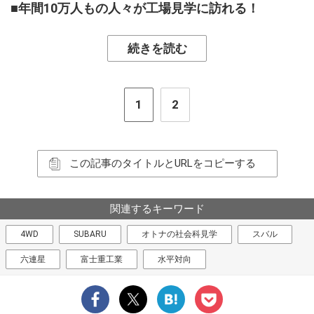
■年間10万人もの人々が工場見学に訪れる！
続きを読む
1
2
この記事のタイトルとURLをコピーする
関連するキーワード
4WD
SUBARU
オトナの社会科見学
スバル
六連星
富士重工業
水平対向