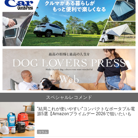
スペシャルレコメンド
“結局これが使いやすい”コンパクトなポータブル電
源5選【Amazonプライムデー 2026で狙いたいも
の】
コラム