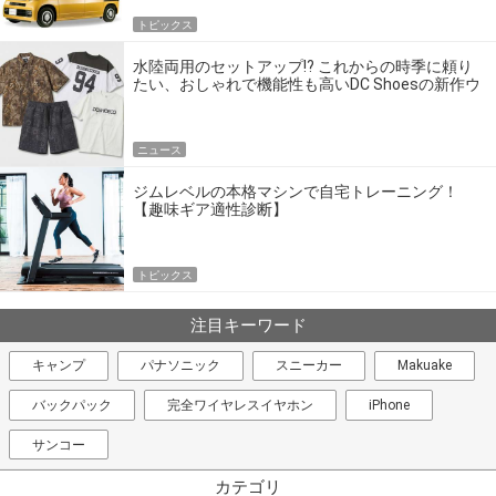
トピックス
水陸両用のセットアップ!? これからの時季に頼り
たい、おしゃれで機能性も高いDC Shoesの新作ウ
エア
ニュース
ジムレベルの本格マシンで自宅トレーニング！
【趣味ギア適性診断】
トピックス
注目キーワード
キャンプ
パナソニック
スニーカー
Makuake
バックパック
完全ワイヤレスイヤホン
iPhone
サンコー
カテゴリ