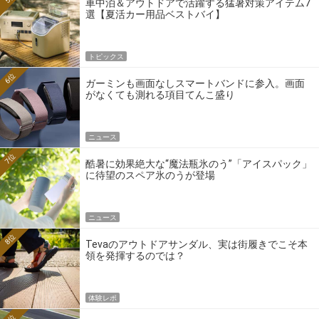
車中泊＆アウトドアで活躍する猛暑対策アイテム7
選【夏活カー用品ベストバイ】
トピックス
6位
ガーミンも画面なしスマートバンドに参入。画面
がなくても測れる項目てんこ盛り
ニュース
7位
酷暑に効果絶大な“魔法瓶氷のう”「アイスパック」
に待望のスペア氷のうが登場
ニュース
8位
Tevaのアウトドアサンダル、実は街履きでこそ本
領を発揮するのでは？
体験レポ