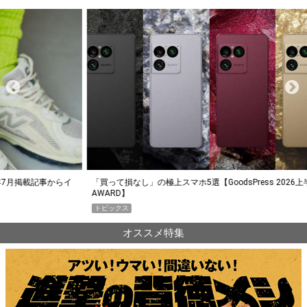
らイ
「買って損なし」の極上スマホ5選【GoodsPress 2026上半期
薄着に
AWARD】
SHO
トピックス
PR
オススメ特集