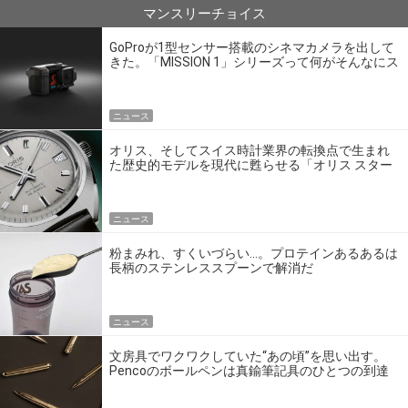
マンスリーチョイス
GoProが1型センサー搭載のシネマカメラを出して
きた。「MISSION 1」シリーズって何がそんなにス
ゴいの？
ニュース
オリス、そしてスイス時計業界の転換点で生まれ
た歴史的モデルを現代に甦らせる「オリス スター
エディション」
ニュース
粉まみれ、すくいづらい…。プロテインあるあるは
長柄のステンレススプーンで解消だ
ニュース
文房具でワクワクしていた“あの頃”を思い出す。
Pencoのボールペンは真鍮筆記具のひとつの到達
点だ