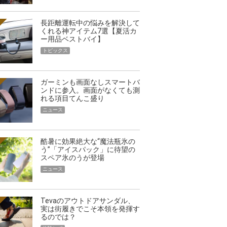
長距離運転中の悩みを解決して
くれる神アイテム7選【夏活カ
ー用品ベストバイ】
トピックス
ガーミンも画面なしスマートバ
ンドに参入。画面がなくても測
れる項目てんこ盛り
ニュース
酷暑に効果絶大な“魔法瓶氷の
う”「アイスパック」に待望の
スペア氷のうが登場
ニュース
Tevaのアウトドアサンダル、
実は街履きでこそ本領を発揮す
るのでは？