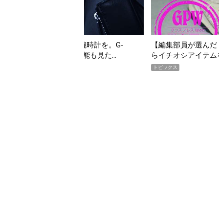
そ“映える”タフな腕時計を。G-
【編集部員が選んだ「指名
YMASTER」は本当に機能も見た…
らイチオシアイテムをピ
トピックス