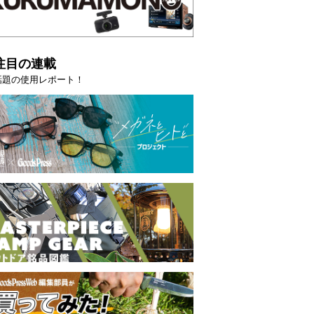
注目の連載
oodsPress 2026上半
薄着になる季節の夏こそ“映える”タフ
SHOCK「GRAVITYMASTER」は
話題の使用レポート！
PR