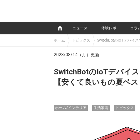
e
ニュース
体験レポ
コラ
ホーム
トピックス
SwitchBotのIoT
2023/08/14（月）更新
SwitchBotのIoT
【安くて良いもの夏ベス
ホーム/インテリア
生活家電
トピックス