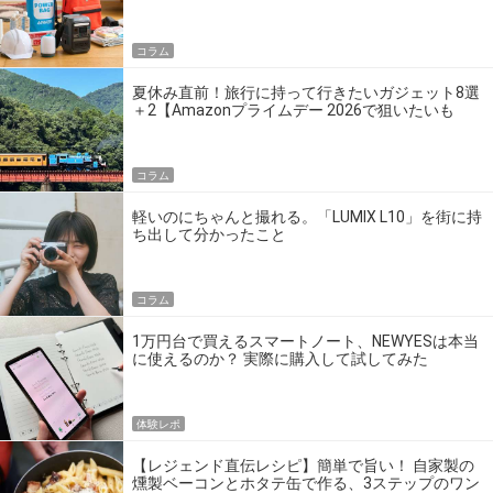
の】
コラム
夏休み直前！旅行に持って行きたいガジェット8選
＋2【Amazonプライムデー 2026で狙いたいも
の】
コラム
軽いのにちゃんと撮れる。「LUMIX L10」を街に持
ち出して分かったこと
コラム
1万円台で買えるスマートノート、NEWYESは本当
に使えるのか？ 実際に購入して試してみた
体験レポ
【レジェンド直伝レシピ】簡単で旨い！ 自家製の
燻製ベーコンとホタテ缶で作る、3ステップのワン