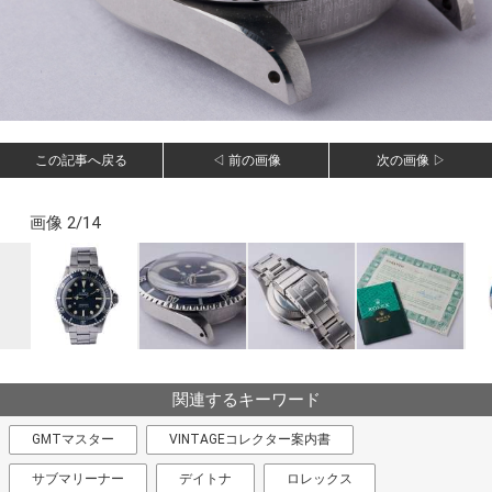
この記事へ戻る
◁ 前の画像
次の画像 ▷
画像 2/14
関連するキーワード
GMTマスター
VINTAGEコレクター案内書
サブマリーナー
デイトナ
ロレックス