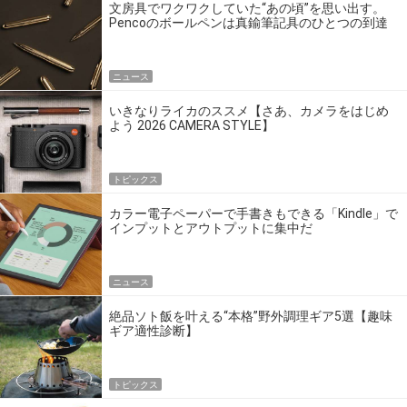
文房具でワクワクしていた“あの頃”を思い出す。
Pencoのボールペンは真鍮筆記具のひとつの到達
点だ
ニュース
いきなりライカのススメ【さあ、カメラをはじめ
よう 2026 CAMERA STYLE】
トピックス
カラー電子ペーパーで手書きもできる「Kindle」で
インプットとアウトプットに集中だ
ニュース
絶品ソト飯を叶える“本格”野外調理ギア5選【趣味
ギア適性診断】
トピックス