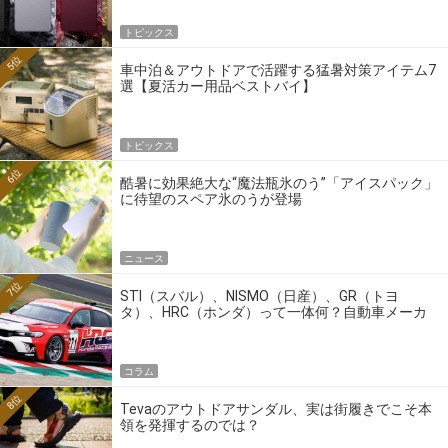
トピックス
5位
車中泊＆アウトドアで活躍する猛暑対策アイテム7
選【夏活カー用品ベストバイ】
トピックス
6位
酷暑に効果絶大な“魔法瓶氷のう”「アイスパック」
に待望のスペア氷のうが登場
ニュース
7位
STI（スバル）、NISMO（日産）、GR（トヨ
タ）、HRC（ホンダ）って一体何？自動車メーカ
ーの4大ワークスブランドを探る
コラム
8位
Tevaのアウトドアサンダル、実は街履きでこそ本
領を発揮するのでは？