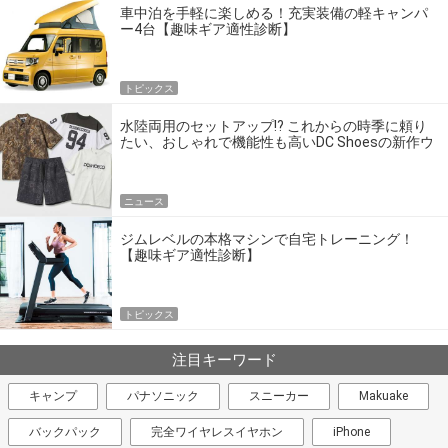
車中泊を手軽に楽しめる！充実装備の軽キャンパ
ー4台【趣味ギア適性診断】
トピックス
水陸両用のセットアップ!? これからの時季に頼り
たい、おしゃれで機能性も高いDC Shoesの新作ウ
エア
ニュース
ジムレベルの本格マシンで自宅トレーニング！
【趣味ギア適性診断】
トピックス
注目キーワード
キャンプ
パナソニック
スニーカー
Makuake
バックパック
完全ワイヤレスイヤホン
iPhone