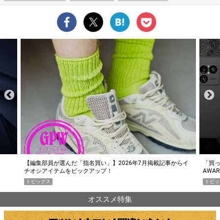
らイ
「買って損なし」の極上スマホ5選【GoodsPress 2026上半期
薄着に
AWARD】
SHO
トピックス
PR
オススメ特集