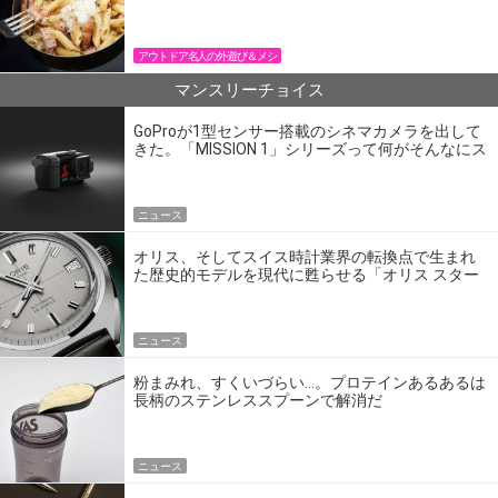
パン飯
アウトドア名人の外遊び＆メシ
マンスリーチョイス
GoProが1型センサー搭載のシネマカメラを出して
きた。「MISSION 1」シリーズって何がそんなにス
ゴいの？
ニュース
オリス、そしてスイス時計業界の転換点で生まれ
た歴史的モデルを現代に甦らせる「オリス スター
エディション」
ニュース
粉まみれ、すくいづらい…。プロテインあるあるは
長柄のステンレススプーンで解消だ
ニュース