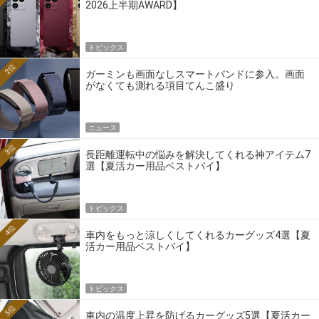
2026上半期AWARD】
トピックス
2位
ガーミンも画面なしスマートバンドに参入。画面
がなくても測れる項目てんこ盛り
ニュース
3位
長距離運転中の悩みを解決してくれる神アイテム7
選【夏活カー用品ベストバイ】
トピックス
4位
車内をもっと涼しくしてくれるカーグッズ4選【夏
活カー用品ベストバイ】
トピックス
5位
車内の温度上昇を防げるカーグッズ5選【夏活カー