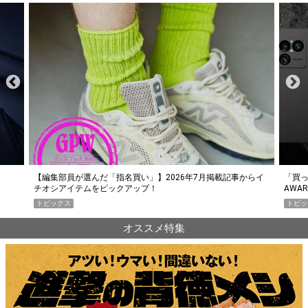
らイ
「買って損なし」の極上スマホ5選【GoodsPress 2026上半期
薄着に
AWARD】
SHO
トピックス
PR
オススメ特集