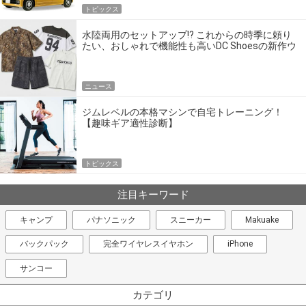
トピックス
水陸両用のセットアップ!? これからの時季に頼り
たい、おしゃれで機能性も高いDC Shoesの新作ウ
エア
ニュース
ジムレベルの本格マシンで自宅トレーニング！
【趣味ギア適性診断】
トピックス
注目キーワード
キャンプ
パナソニック
スニーカー
Makuake
バックパック
完全ワイヤレスイヤホン
iPhone
サンコー
カテゴリ