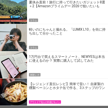
夏休み直前！旅行に持って行きたいガジェット8選
＋2【Amazonプライムデー 2026で狙いたいも
の】
コラム
軽いのにちゃんと撮れる。「LUMIX L10」を街に持
ち出して分かったこと
コラム
1万円台で買えるスマートノート、NEWYESは本当
に使えるのか？ 実際に購入して試してみた
体験レポ
【レジェンド直伝レシピ】簡単で旨い！ 自家製の
燻製ベーコンとホタテ缶で作る、3ステップのワン
パン飯
アウトドア名人の外遊び＆メシ