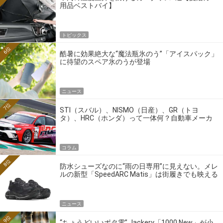
用品ベストバイ】
トピックス
6位
酷暑に効果絶大な“魔法瓶氷のう”「アイスパック」
に待望のスペア氷のうが登場
ニュース
7位
STI（スバル）、NISMO（日産）、GR（トヨ
タ）、HRC（ホンダ）って一体何？自動車メーカ
ーの4大ワークスブランドを探る
コラム
8位
防水シューズなのに“雨の日専用”に見えない。メレ
ルの新型「SpeedARC Matis」は街履きでも映える
ニュース
9位
“ちょうどいいポタ電” Jackery「1000 New」が小