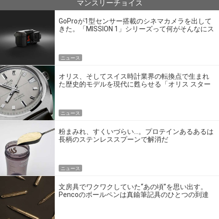
マンスリーチョイス
GoProが1型センサー搭載のシネマカメラを出して
きた。「MISSION 1」シリーズって何がそんなにス
ゴいの？
ニュース
オリス、そしてスイス時計業界の転換点で生まれ
た歴史的モデルを現代に甦らせる「オリス スター
エディション」
ニュース
粉まみれ、すくいづらい…。プロテインあるあるは
長柄のステンレススプーンで解消だ
ニュース
文房具でワクワクしていた“あの頃”を思い出す。
Pencoのボールペンは真鍮筆記具のひとつの到達
点だ