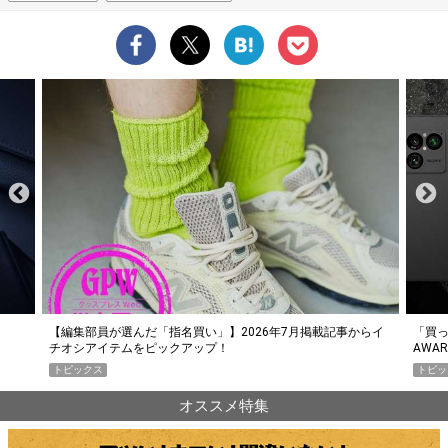
らイ
「買って損なし」の極上スマホ5選【GoodsPress 2026上半期
薄着に
AWARD】
SHO
トピックス
PR
オススメ特集