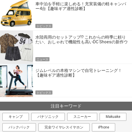
車中泊を手軽に楽しめる！充実装備の軽キャンパ
ー4台【趣味ギア適性診断】
トピックス
水陸両用のセットアップ!? これからの時季に頼り
たい、おしゃれで機能性も高いDC Shoesの新作ウ
エア
ニュース
ジムレベルの本格マシンで自宅トレーニング！
【趣味ギア適性診断】
トピックス
注目キーワード
キャンプ
パナソニック
スニーカー
Makuake
バックパック
完全ワイヤレスイヤホン
iPhone