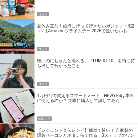
の】
コラム
夏休み直前！旅行に持って行きたいガジェット8選
＋2【Amazonプライムデー 2026で狙いたいも
の】
コラム
軽いのにちゃんと撮れる。「LUMIX L10」を街に持
ち出して分かったこと
コラム
1万円台で買えるスマートノート、NEWYESは本当
に使えるのか？ 実際に購入して試してみた
体験レポ
【レジェンド直伝レシピ】簡単で旨い！ 自家製の
燻製ベーコンとホタテ缶で作る、3ステップのワン