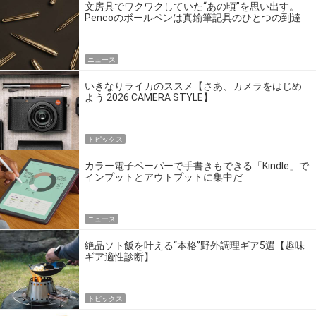
文房具でワクワクしていた“あの頃”を思い出す。
Pencoのボールペンは真鍮筆記具のひとつの到達
点だ
ニュース
いきなりライカのススメ【さあ、カメラをはじめ
よう 2026 CAMERA STYLE】
トピックス
カラー電子ペーパーで手書きもできる「Kindle」で
インプットとアウトプットに集中だ
ニュース
絶品ソト飯を叶える“本格”野外調理ギア5選【趣味
ギア適性診断】
トピックス