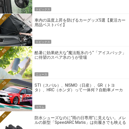
トピックス
5位
車内の温度上昇を防げるカーグッズ5選【夏活カー
用品ベストバイ】
トピックス
6位
酷暑に効果絶大な“魔法瓶氷のう”「アイスパック」
に待望のスペア氷のうが登場
ニュース
7位
STI（スバル）、NISMO（日産）、GR（トヨ
タ）、HRC（ホンダ）って一体何？自動車メーカ
ーの4大ワークスブランドを探る
コラム
8位
防水シューズなのに“雨の日専用”に見えない。メレ
ルの新型「SpeedARC Matis」は街履きでも映える