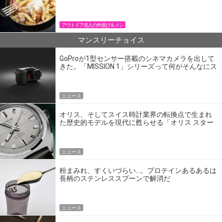
パン飯
アウトドア名人の外遊び＆メシ
マンスリーチョイス
GoProが1型センサー搭載のシネマカメラを出して
きた。「MISSION 1」シリーズって何がそんなにス
ゴいの？
ニュース
オリス、そしてスイス時計業界の転換点で生まれ
た歴史的モデルを現代に甦らせる「オリス スター
エディション」
ニュース
粉まみれ、すくいづらい…。プロテインあるあるは
長柄のステンレススプーンで解消だ
ニュース