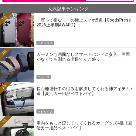
人気記事ランキング
1位
「買って損なし」の極上スマホ5選【GoodsPress
2026上半期AWARD】
トピックス
2位
ガーミンも画面なしスマートバンドに参入。画面
がなくても測れる項目てんこ盛り
ニュース
3位
長距離運転中の悩みを解決してくれる神アイテム7
選【夏活カー用品ベストバイ】
トピックス
4位
車内をもっと涼しくしてくれるカーグッズ4選【夏
活カー用品ベストバイ】