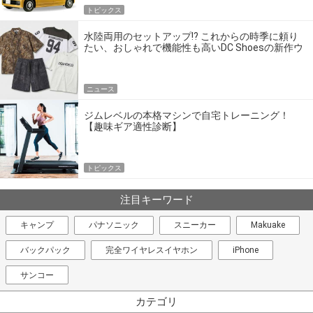
トピックス
水陸両用のセットアップ!? これからの時季に頼り
たい、おしゃれで機能性も高いDC Shoesの新作ウ
エア
ニュース
ジムレベルの本格マシンで自宅トレーニング！
【趣味ギア適性診断】
トピックス
注目キーワード
キャンプ
パナソニック
スニーカー
Makuake
バックパック
完全ワイヤレスイヤホン
iPhone
サンコー
カテゴリ