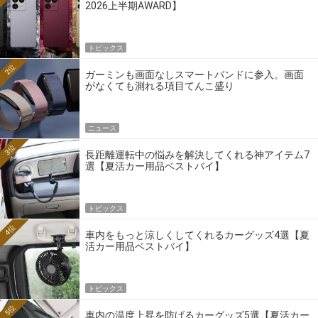
2026上半期AWARD】
トピックス
2位
ガーミンも画面なしスマートバンドに参入。画面
がなくても測れる項目てんこ盛り
ニュース
3位
長距離運転中の悩みを解決してくれる神アイテム7
選【夏活カー用品ベストバイ】
トピックス
4位
車内をもっと涼しくしてくれるカーグッズ4選【夏
活カー用品ベストバイ】
トピックス
5位
車内の温度上昇を防げるカーグッズ5選【夏活カー