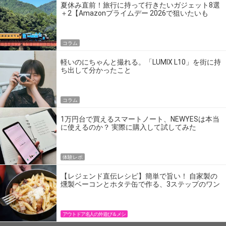
夏休み直前！旅行に持って行きたいガジェット8選
＋2【Amazonプライムデー 2026で狙いたいも
の】
コラム
軽いのにちゃんと撮れる。「LUMIX L10」を街に持
ち出して分かったこと
コラム
1万円台で買えるスマートノート、NEWYESは本当
に使えるのか？ 実際に購入して試してみた
体験レポ
【レジェンド直伝レシピ】簡単で旨い！ 自家製の
燻製ベーコンとホタテ缶で作る、3ステップのワン
パン飯
アウトドア名人の外遊び＆メシ