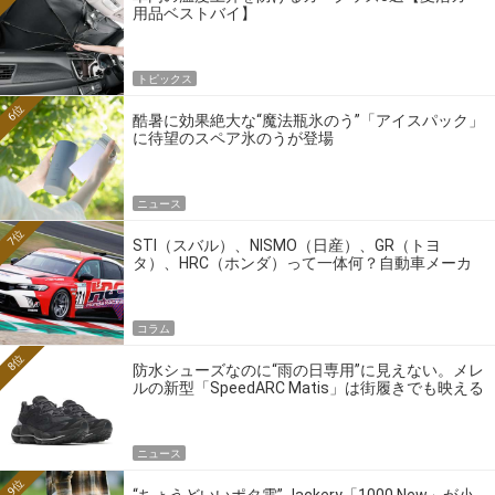
用品ベストバイ】
トピックス
6位
酷暑に効果絶大な“魔法瓶氷のう”「アイスパック」
に待望のスペア氷のうが登場
ニュース
7位
STI（スバル）、NISMO（日産）、GR（トヨ
タ）、HRC（ホンダ）って一体何？自動車メーカ
ーの4大ワークスブランドを探る
コラム
8位
防水シューズなのに“雨の日専用”に見えない。メレ
ルの新型「SpeedARC Matis」は街履きでも映える
ニュース
9位
“ちょうどいいポタ電” Jackery「1000 New」が小