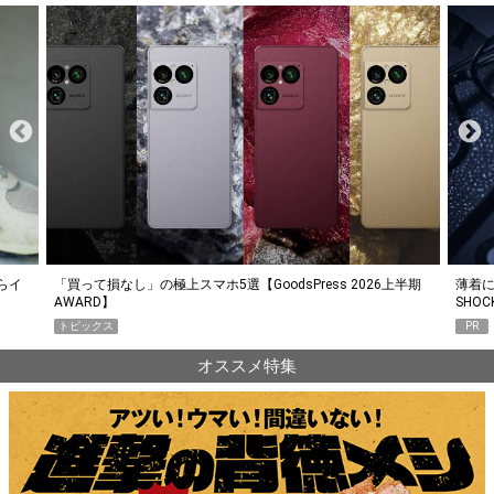
らイ
「買って損なし」の極上スマホ5選【GoodsPress 2026上半期
薄着に
AWARD】
SHO
トピックス
PR
オススメ特集