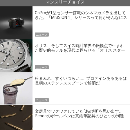
マンスリーチョイス
GoProが1型センサー搭載のシネマカメラを出して
きた。「MISSION 1」シリーズって何がそんなにス
ゴいの？
ニュース
オリス、そしてスイス時計業界の転換点で生まれ
た歴史的モデルを現代に甦らせる「オリス スター
エディション」
ニュース
粉まみれ、すくいづらい…。プロテインあるあるは
長柄のステンレススプーンで解消だ
ニュース
文房具でワクワクしていた“あの頃”を思い出す。
Pencoのボールペンは真鍮筆記具のひとつの到達
点だ