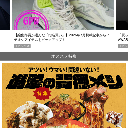
らイ
「買って損なし」の極上スマホ5選【GoodsPress 2026上半期
薄着に
AWARD】
SHO
トピックス
PR
オススメ特集