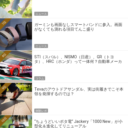
ニュース
7位
ガーミンも画面なしスマートバンドに参入。画面
がなくても測れる項目てんこ盛り
ニュース
8位
STI（スバル）、NISMO（日産）、GR（トヨ
タ）、HRC（ホンダ）って一体何？自動車メーカ
ーの4大ワークスブランドを探る
コラム
9位
Tevaのアウトドアサンダル、実は街履きでこそ本
領を発揮するのでは？
体験レポ
10位
“ちょうどいいポタ電” Jackery「1000 New」が小
型化＆進化してリニューアル