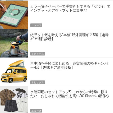
カラー電子ペーパーで手書きもできる「Kindle」で
インプットとアウトプットに集中だ
ニュース
絶品ソト飯を叶える“本格”野外調理ギア5選【趣味
ギア適性診断】
トピックス
車中泊を手軽に楽しめる！充実装備の軽キャンパ
ー4台【趣味ギア適性診断】
トピックス
水陸両用のセットアップ!? これからの時季に頼り
たい、おしゃれで機能性も高いDC Shoesの新作ウ
エア
ニュース