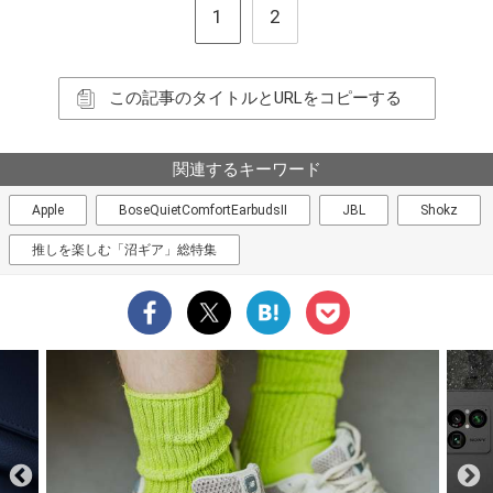
1
2
この記事のタイトルとURLをコピーする
関連するキーワード
Apple
BoseQuietComfortEarbudsII
JBL
Shokz
推しを楽しむ「沼ギア」総特集