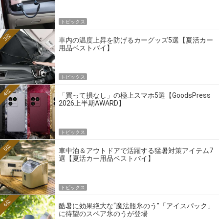
トピックス
3位
車内の温度上昇を防げるカーグッズ5選【夏活カー
用品ベストバイ】
トピックス
4位
「買って損なし」の極上スマホ5選【GoodsPress
2026上半期AWARD】
トピックス
5位
車中泊＆アウトドアで活躍する猛暑対策アイテム7
選【夏活カー用品ベストバイ】
トピックス
6位
酷暑に効果絶大な“魔法瓶氷のう”「アイスパック」
に待望のスペア氷のうが登場