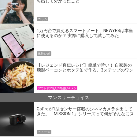
ち出して分かったこと
コラム
1万円台で買えるスマートノート、NEWYESは本当
に使えるのか？ 実際に購入して試してみた
体験レポ
【レジェンド直伝レシピ】簡単で旨い！ 自家製の
燻製ベーコンとホタテ缶で作る、3ステップのワン
パン飯
アウトドア名人の外遊び＆メシ
マンスリーチョイス
GoProが1型センサー搭載のシネマカメラを出して
きた。「MISSION 1」シリーズって何がそんなにス
ゴいの？
ニュース