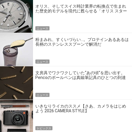
オリス、そしてスイス時計業界の転換点で生まれ
た歴史的モデルを現代に甦らせる「オリス スター
エディション」
ニュース
粉まみれ、すくいづらい…。プロテインあるあるは
長柄のステンレススプーンで解消だ
ニュース
文房具でワクワクしていた“あの頃”を思い出す。
Pencoのボールペンは真鍮筆記具のひとつの到達
点だ
ニュース
いきなりライカのススメ【さあ、カメラをはじめ
よう 2026 CAMERA STYLE】
トピックス