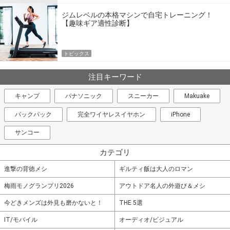
ジムレベルの本格マシンで自宅トレーニング！
【趣味ギア適性診断】
トピックス
注目キーワード
キャンプ
パナソニック
スニーカー
Makuake
バックパック
完全ワイヤレスイヤホン
iPhone
サンコー
カテゴリ
進撃の背徳メシ
ギルティ飯は大人のロマン
梅雨モノグランプリ2026
アウトドア名人の外遊び＆メシ
今どきメンズは外見も磨かないと！
THE 5選
IT/モバイル
オーディオ/ビジュアル