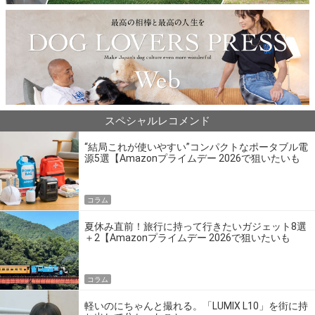
スペシャルレコメンド
“結局これが使いやすい”コンパクトなポータブル電
源5選【Amazonプライムデー 2026で狙いたいも
の】
コラム
夏休み直前！旅行に持って行きたいガジェット8選
＋2【Amazonプライムデー 2026で狙いたいも
の】
コラム
軽いのにちゃんと撮れる。「LUMIX L10」を街に持