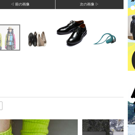
◁ 前の画像
次の画像 ▷