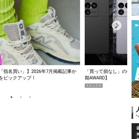
スマホ5選【GoodsPress 2026上半
薄着になる季節の夏こそ“
SHOCK「GRAVITYMA
PR