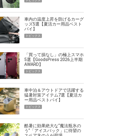
トピックス
車内の温度上昇を防げるカーグ
ッズ5選【夏活カー用品ベスト
バイ】
トピックス
「買って損なし」の極上スマホ
5選【GoodsPress 2026上半期
AWARD】
トピックス
車中泊＆アウトドアで活躍する
猛暑対策アイテム7選【夏活カ
ー用品ベストバイ】
トピックス
酷暑に効果絶大な“魔法瓶氷の
う”「アイスパック」に待望の
スペア氷のうが登場