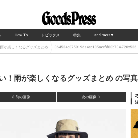
ム
How To
トピックス
特集
and more▼
雨が楽しくなるグッズまとめ
064534c075919da4ec185accfd80b784-720x536
！雨が楽しくなるグッズまとめ の写真・
◁ 前の画像
次の画像 ▷