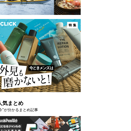
映える”タフな腕時計を。G-
【編集部員が選んだ「指名買い」
STER」は本当に機能も見た…
らイチオシアイテムをピックア
トピックス
人気まとめ
"今"が分かるまとめ記事