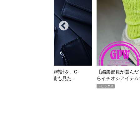
んだ「指名買い」】2026年7月掲載記事か
「買って損なし」の極上
イテムをピックアップ！
期AWARD】
トピックス