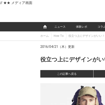
// ★★ メディア画面
e
ニュース
体験レポ
コラ
ホーム
How To
役立つ上にデザインがいい！
2016/04/21（木）更新
役立つ上にデザインがいい
この記事へ戻る