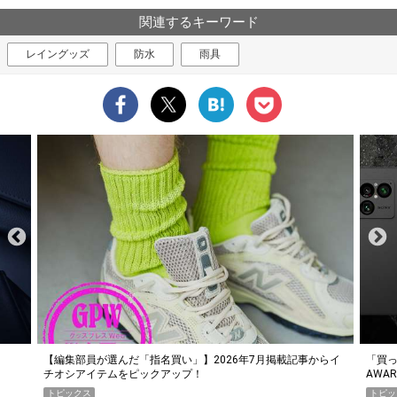
関連するキーワード
レイングッズ
防水
雨具
らイ
「買って損なし」の極上スマホ5選【GoodsPress 2026上半期
薄着に
AWARD】
SHO
トピックス
PR