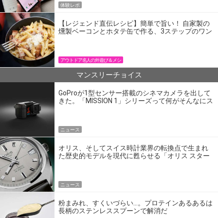
体験レポ
【レジェンド直伝レシピ】簡単で旨い！ 自家製の
燻製ベーコンとホタテ缶で作る、3ステップのワン
パン飯
アウトドア名人の外遊び＆メシ
マンスリーチョイス
GoProが1型センサー搭載のシネマカメラを出して
きた。「MISSION 1」シリーズって何がそんなにス
ゴいの？
ニュース
オリス、そしてスイス時計業界の転換点で生まれ
た歴史的モデルを現代に甦らせる「オリス スター
エディション」
ニュース
粉まみれ、すくいづらい…。プロテインあるあるは
長柄のステンレススプーンで解消だ