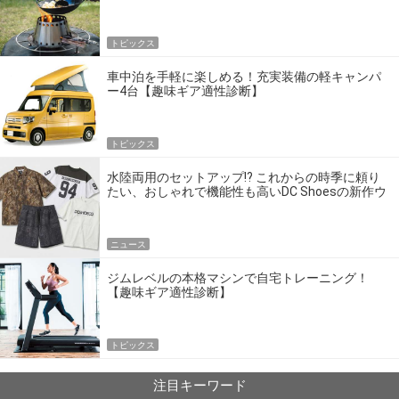
トピックス
車中泊を手軽に楽しめる！充実装備の軽キャンパ
ー4台【趣味ギア適性診断】
トピックス
水陸両用のセットアップ!? これからの時季に頼り
たい、おしゃれで機能性も高いDC Shoesの新作ウ
エア
ニュース
ジムレベルの本格マシンで自宅トレーニング！
【趣味ギア適性診断】
トピックス
注目キーワード