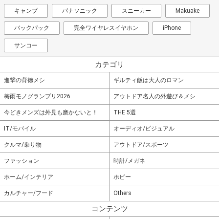
キャンプ
パナソニック
スニーカー
Makuake
バックパック
完全ワイヤレスイヤホン
iPhone
サンコー
カテゴリ
進撃の背徳メシ
ギルティ飯は大人のロマン
梅雨モノグランプリ2026
アウトドア名人の外遊び＆メシ
今どきメンズは外見も磨かないと！
THE 5選
IT/モバイル
オーディオ/ビジュアル
クルマ/乗り物
アウトドア/スポーツ
ファッション
時計/メガネ
ホーム/インテリア
ホビー
カルチャー/フード
Others
コンテンツ