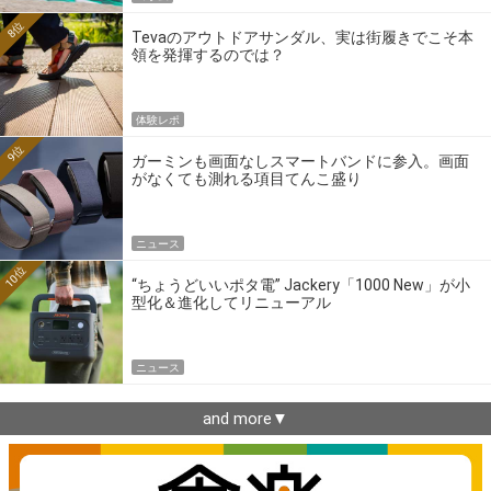
8位
Tevaのアウトドアサンダル、実は街履きでこそ本
領を発揮するのでは？
体験レポ
9位
ガーミンも画面なしスマートバンドに参入。画面
がなくても測れる項目てんこ盛り
ニュース
10位
“ちょうどいいポタ電” Jackery「1000 New」が小
型化＆進化してリニューアル
ニュース
and more▼