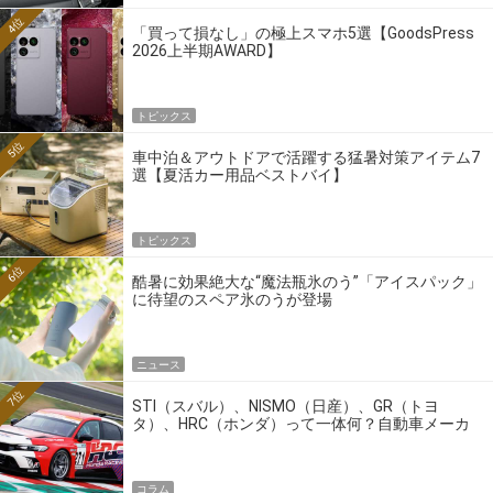
4位
「買って損なし」の極上スマホ5選【GoodsPress
2026上半期AWARD】
トピックス
5位
車中泊＆アウトドアで活躍する猛暑対策アイテム7
選【夏活カー用品ベストバイ】
トピックス
6位
酷暑に効果絶大な“魔法瓶氷のう”「アイスパック」
に待望のスペア氷のうが登場
ニュース
7位
STI（スバル）、NISMO（日産）、GR（トヨ
タ）、HRC（ホンダ）って一体何？自動車メーカ
ーの4大ワークスブランドを探る
コラム