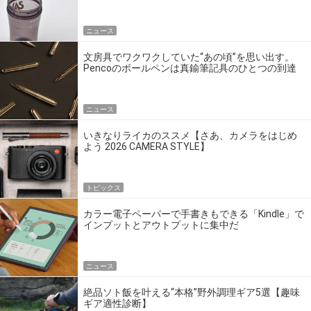
ニュース
文房具でワクワクしていた“あの頃”を思い出す。
Pencoのボールペンは真鍮筆記具のひとつの到達
点だ
ニュース
いきなりライカのススメ【さあ、カメラをはじめ
よう 2026 CAMERA STYLE】
トピックス
カラー電子ペーパーで手書きもできる「Kindle」で
インプットとアウトプットに集中だ
ニュース
絶品ソト飯を叶える“本格”野外調理ギア5選【趣味
ギア適性診断】