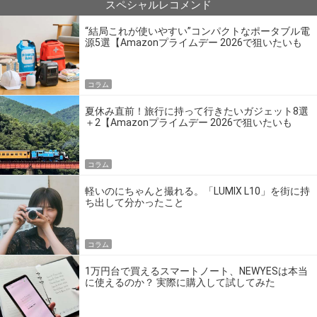
スペシャルレコメンド
“結局これが使いやすい”コンパクトなポータブル電
源5選【Amazonプライムデー 2026で狙いたいも
の】
コラム
夏休み直前！旅行に持って行きたいガジェット8選
＋2【Amazonプライムデー 2026で狙いたいも
の】
コラム
軽いのにちゃんと撮れる。「LUMIX L10」を街に持
ち出して分かったこと
コラム
1万円台で買えるスマートノート、NEWYESは本当
に使えるのか？ 実際に購入して試してみた