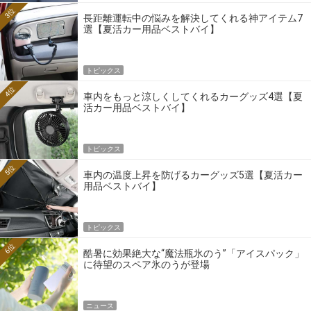
3位
長距離運転中の悩みを解決してくれる神アイテム7
選【夏活カー用品ベストバイ】
トピックス
4位
車内をもっと涼しくしてくれるカーグッズ4選【夏
活カー用品ベストバイ】
トピックス
5位
車内の温度上昇を防げるカーグッズ5選【夏活カー
用品ベストバイ】
トピックス
6位
酷暑に効果絶大な“魔法瓶氷のう”「アイスパック」
に待望のスペア氷のうが登場
ニュース