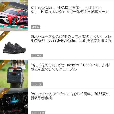
7位
STI（スバル）、NISMO（日産）、GR（トヨ
タ）、HRC（ホンダ）って一体何？自動車メーカ
ーの4大ワークスブランドを探る
コラム
8位
防水シューズなのに“雨の日専用”に見えない。メレ
ルの新型「SpeedARC Matis」は街履きでも映える
ニュース
9位
“ちょうどいいポタ電” Jackery「1000 New」が小
型化＆進化してリニューアル
ニュース
10位
“カロッツェリア”ブランド誕生40周年。2026夏の
新製品総点検
トピックス