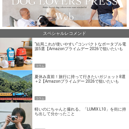
スペシャルレコメンド
“結局これが使いやすい”コンパクトなポータブル電
源5選【Amazonプライムデー 2026で狙いたいも
の】
コラム
夏休み直前！旅行に持って行きたいガジェット8選
＋2【Amazonプライムデー 2026で狙いたいも
の】
コラム
軽いのにちゃんと撮れる。「LUMIX L10」を街に持
ち出して分かったこと