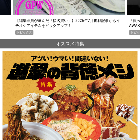
らイ
「買って損なし」の極上スマホ5選【GoodsPress 2026上半期
薄着に
AWARD】
SHO
トピックス
PR
オススメ特集