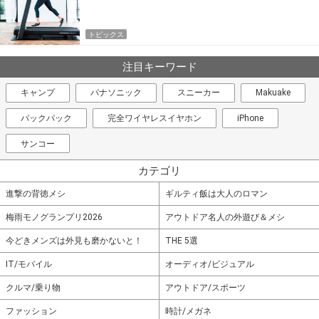
トピックス
注目キーワード
キャンプ
パナソニック
スニーカー
Makuake
バックパック
完全ワイヤレスイヤホン
iPhone
サンコー
カテゴリ
進撃の背徳メシ
ギルティ飯は大人のロマン
梅雨モノグランプリ2026
アウトドア名人の外遊び＆メシ
今どきメンズは外見も磨かないと！
THE 5選
IT/モバイル
オーディオ/ビジュアル
クルマ/乗り物
アウトドア/スポーツ
ファッション
時計/メガネ