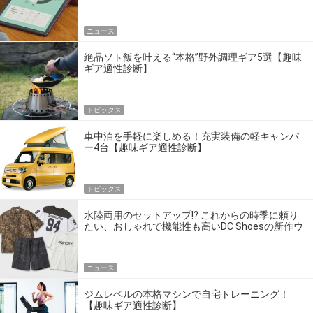
ニュース
絶品ソト飯を叶える“本格”野外調理ギア5選【趣味
ギア適性診断】
トピックス
車中泊を手軽に楽しめる！充実装備の軽キャンパ
ー4台【趣味ギア適性診断】
トピックス
水陸両用のセットアップ!? これからの時季に頼り
たい、おしゃれで機能性も高いDC Shoesの新作ウ
エア
ニュース
ジムレベルの本格マシンで自宅トレーニング！
【趣味ギア適性診断】