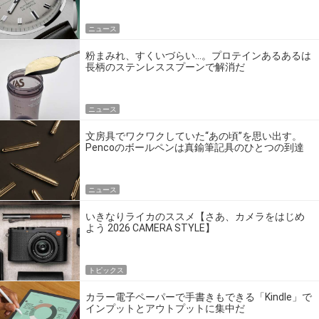
ニュース
粉まみれ、すくいづらい…。プロテインあるあるは
長柄のステンレススプーンで解消だ
ニュース
文房具でワクワクしていた“あの頃”を思い出す。
Pencoのボールペンは真鍮筆記具のひとつの到達
点だ
ニュース
いきなりライカのススメ【さあ、カメラをはじめ
よう 2026 CAMERA STYLE】
トピックス
カラー電子ペーパーで手書きもできる「Kindle」で
インプットとアウトプットに集中だ