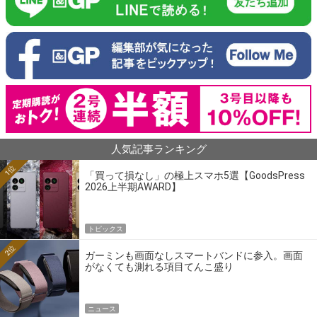
人気記事ランキング
1位
「買って損なし」の極上スマホ5選【GoodsPress
2026上半期AWARD】
トピックス
2位
ガーミンも画面なしスマートバンドに参入。画面
がなくても測れる項目てんこ盛り
ニュース