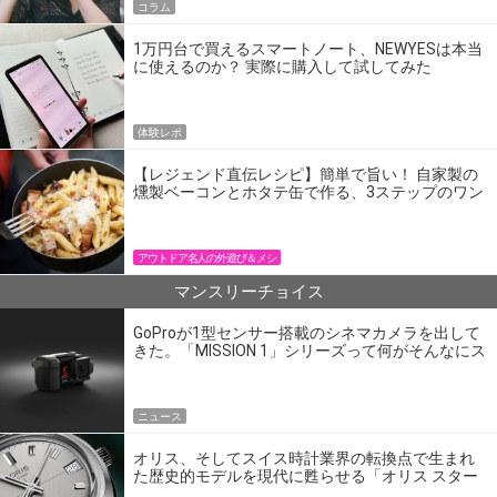
コラム
1万円台で買えるスマートノート、NEWYESは本当
に使えるのか？ 実際に購入して試してみた
体験レポ
【レジェンド直伝レシピ】簡単で旨い！ 自家製の
燻製ベーコンとホタテ缶で作る、3ステップのワン
パン飯
アウトドア名人の外遊び＆メシ
マンスリーチョイス
GoProが1型センサー搭載のシネマカメラを出して
きた。「MISSION 1」シリーズって何がそんなにス
ゴいの？
ニュース
オリス、そしてスイス時計業界の転換点で生まれ
た歴史的モデルを現代に甦らせる「オリス スター
エディション」