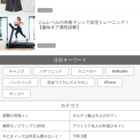
ニュース
ジムレベルの本格マシンで自宅トレーニング！
【趣味ギア適性診断】
トピックス
注目キーワード
キャンプ
パナソニック
スニーカー
Makuake
バックパック
完全ワイヤレスイヤホン
iPhone
サンコー
カテゴリ
進撃の背徳メシ
ギルティ飯は大人のロマン
梅雨モノグランプリ2026
アウトドア名人の外遊び＆メシ
今どきメンズは外見も磨かないと！
THE 5選