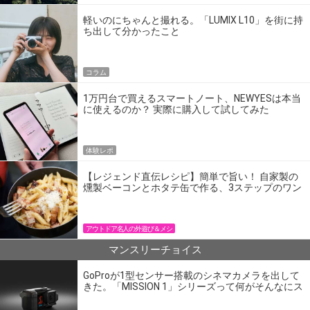
軽いのにちゃんと撮れる。「LUMIX L10」を街に持
ち出して分かったこと
コラム
1万円台で買えるスマートノート、NEWYESは本当
に使えるのか？ 実際に購入して試してみた
体験レポ
【レジェンド直伝レシピ】簡単で旨い！ 自家製の
燻製ベーコンとホタテ缶で作る、3ステップのワン
パン飯
アウトドア名人の外遊び＆メシ
マンスリーチョイス
GoProが1型センサー搭載のシネマカメラを出して
きた。「MISSION 1」シリーズって何がそんなにス
ゴいの？