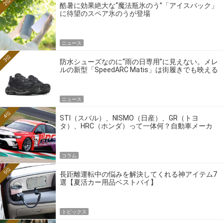
2位
酷暑に効果絶大な“魔法瓶氷のう”「アイスパック」
に待望のスペア氷のうが登場
ニュース
3位
防水シューズなのに“雨の日専用”に見えない。メレ
ルの新型「SpeedARC Matis」は街履きでも映える
ニュース
4位
STI（スバル）、NISMO（日産）、GR（トヨ
タ）、HRC（ホンダ）って一体何？自動車メーカ
ーの4大ワークスブランドを探る
コラム
5位
長距離運転中の悩みを解決してくれる神アイテム7
選【夏活カー用品ベストバイ】
トピックス