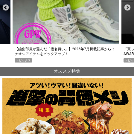
らイ
「買って損なし」の極上スマホ5選【GoodsPress 2026上半期
薄着に
AWARD】
SHO
トピックス
PR
オススメ特集