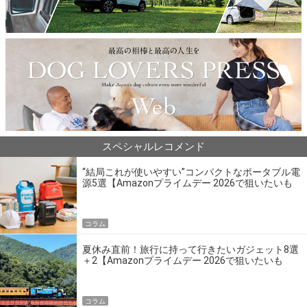
スペシャルレコメンド
“結局これが使いやすい”コンパクトなポータブル電
源5選【Amazonプライムデー 2026で狙いたいも
の】
コラム
夏休み直前！旅行に持って行きたいガジェット8選
＋2【Amazonプライムデー 2026で狙いたいも
の】
コラム