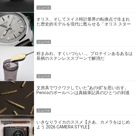
ニュース
オリス、そしてスイス時計業界の転換点で生まれ
た歴史的モデルを現代に甦らせる「オリス スター
エディション」
ニュース
粉まみれ、すくいづらい…。プロテインあるあるは
長柄のステンレススプーンで解消だ
ニュース
文房具でワクワクしていた“あの頃”を思い出す。
Pencoのボールペンは真鍮筆記具のひとつの到達
点だ
ニュース
いきなりライカのススメ【さあ、カメラをはじめ
よう 2026 CAMERA STYLE】