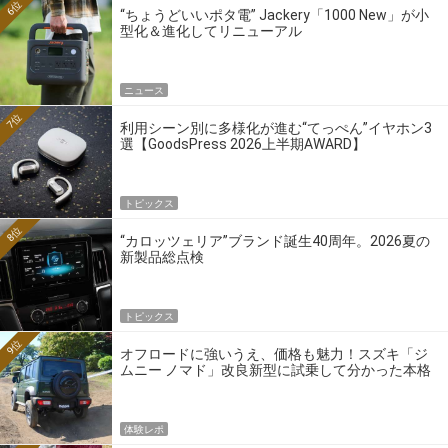
6位
“ちょうどいいポタ電” Jackery「1000 New」が小
型化＆進化してリニューアル
ニュース
7位
利用シーン別に多様化が進む“てっぺん”イヤホン3
選【GoodsPress 2026上半期AWARD】
トピックス
8位
“カロッツェリア”ブランド誕生40周年。2026夏の
新製品総点検
トピックス
9位
オフロードに強いうえ、価格も魅力！スズキ「ジ
ムニー ノマド」改良新型に試乗して分かった本格
クロカンの実力
体験レポ