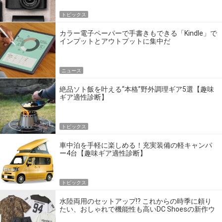
トピックス
カラー電子ペーパーで手書きもできる「Kindle」で
インプットとアウトプットに集中だ
ニュース
絶品ソト飯を叶える“本格”野外調理ギア5選【趣味
ギア適性診断】
トピックス
車中泊を手軽に楽しめる！充実装備の軽キャンパ
ー4台【趣味ギア適性診断】
トピックス
水陸両用のセットアップ!? これからの時季に頼り
たい、おしゃれで機能性も高いDC Shoesの新作ウ
エア