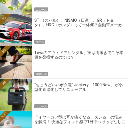
ニュース
7位
STI（スバル）、NISMO（日産）、GR（トヨ
タ）、HRC（ホンダ）って一体何？自動車メーカ
ーの4大ワークスブランドを探る
コラム
8位
Tevaのアウトドアサンダル、実は街履きでこそ本
領を発揮するのでは？
体験レポ
9位
“ちょうどいいポタ電” Jackery「1000 New」が小
型化＆進化してリニューアル
ニュース
10位
「イヤーカフ型は耳が痛くなる、ズレる」の悩み
を解消！ 快適なフィット感で1日中つけっぱなしに
できるゼンハイザー最新作