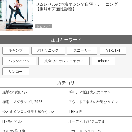
ジムレベルの本格マシンで自宅トレーニング！
【趣味ギア適性診断】
トピックス
注目キーワード
キャンプ
パナソニック
スニーカー
Makuake
バックパック
完全ワイヤレスイヤホン
iPhone
サンコー
カテゴリ
進撃の背徳メシ
ギルティ飯は大人のロマン
梅雨モノグランプリ2026
アウトドア名人の外遊び＆メシ
今どきメンズは外見も磨かないと！
THE 5選
IT/モバイル
オーディオ/ビジュアル
クルマ/乗り物
アウトドア/スポーツ