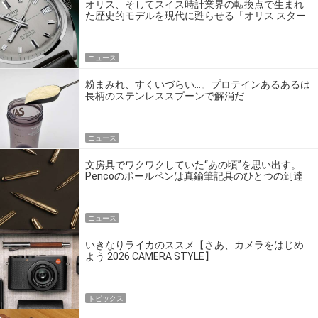
オリス、そしてスイス時計業界の転換点で生まれ
た歴史的モデルを現代に甦らせる「オリス スター
エディション」
ニュース
粉まみれ、すくいづらい…。プロテインあるあるは
長柄のステンレススプーンで解消だ
ニュース
文房具でワクワクしていた“あの頃”を思い出す。
Pencoのボールペンは真鍮筆記具のひとつの到達
点だ
ニュース
いきなりライカのススメ【さあ、カメラをはじめ
よう 2026 CAMERA STYLE】
トピックス