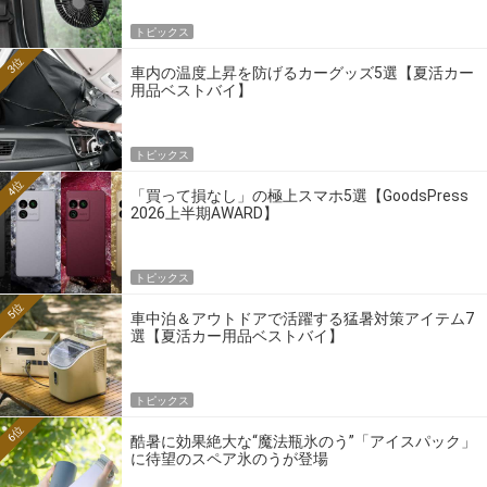
トピックス
3位
車内の温度上昇を防げるカーグッズ5選【夏活カー
用品ベストバイ】
トピックス
4位
「買って損なし」の極上スマホ5選【GoodsPress
2026上半期AWARD】
トピックス
5位
車中泊＆アウトドアで活躍する猛暑対策アイテム7
選【夏活カー用品ベストバイ】
トピックス
6位
酷暑に効果絶大な“魔法瓶氷のう”「アイスパック」
に待望のスペア氷のうが登場