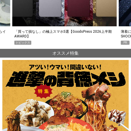
らイ
「買って損なし」の極上スマホ5選【GoodsPress 2026上半期
薄着に
AWARD】
SHO
トピックス
PR
オススメ特集