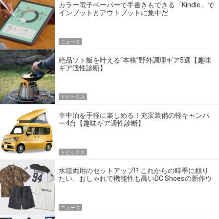
カラー電子ペーパーで手書きもできる「Kindle」で
インプットとアウトプットに集中だ
ニュース
絶品ソト飯を叶える“本格”野外調理ギア5選【趣味
ギア適性診断】
トピックス
車中泊を手軽に楽しめる！充実装備の軽キャンパ
ー4台【趣味ギア適性診断】
トピックス
水陸両用のセットアップ!? これからの時季に頼り
たい、おしゃれで機能性も高いDC Shoesの新作ウ
エア
ニュース