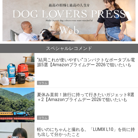
スペシャルレコメンド
“結局これが使いやすい”コンパクトなポータブル電
源5選【Amazonプライムデー 2026で狙いたいも
の】
コラム
夏休み直前！旅行に持って行きたいガジェット8選
＋2【Amazonプライムデー 2026で狙いたいも
の】
コラム
軽いのにちゃんと撮れる。「LUMIX L10」を街に持
ち出して分かったこと