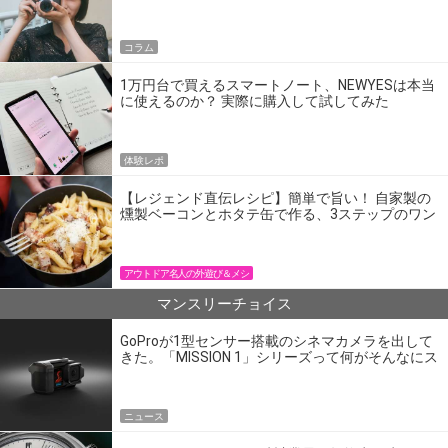
コラム
1万円台で買えるスマートノート、NEWYESは本当
に使えるのか？ 実際に購入して試してみた
体験レポ
【レジェンド直伝レシピ】簡単で旨い！ 自家製の
燻製ベーコンとホタテ缶で作る、3ステップのワン
パン飯
アウトドア名人の外遊び＆メシ
マンスリーチョイス
GoProが1型センサー搭載のシネマカメラを出して
きた。「MISSION 1」シリーズって何がそんなにス
ゴいの？
ニュース