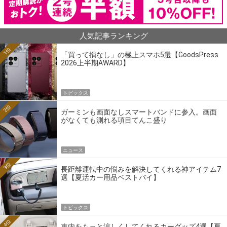
人気記事ランキング
1位
「買って損なし」の極上スマホ5選【GoodsPress
2026上半期AWARD】
トピックス
2位
ガーミンも画面なしスマートバンドに参入。画面
がなくても測れる項目てんこ盛り
ニュース
3位
長距離運転中の悩みを解決してくれる神アイテム7
選【夏活カー用品ベストバイ】
トピックス
4位
車内をもっと涼しくしてくれるカーグッズ4選【夏