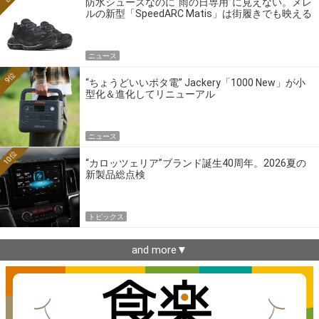
防水シューズなのに“雨の日専用”に見えない。メレ
ルの新型「SpeedARC Matis」は街履きでも映える
ニュース
9位
“ちょうどいいポタ電” Jackery「1000 New」が小
型化＆進化してリニューアル
ニュース
10位
“カロッツェリア”ブランド誕生40周年。2026夏の
新製品総点検
トピックス
and more▼