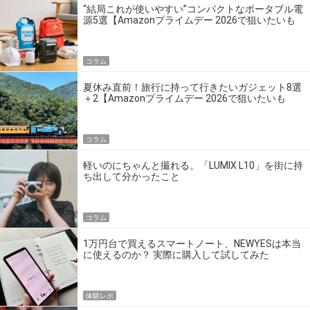
“結局これが使いやすい”コンパクトなポータブル電
源5選【Amazonプライムデー 2026で狙いたいも
の】
コラム
夏休み直前！旅行に持って行きたいガジェット8選
＋2【Amazonプライムデー 2026で狙いたいも
の】
コラム
軽いのにちゃんと撮れる。「LUMIX L10」を街に持
ち出して分かったこと
コラム
1万円台で買えるスマートノート、NEWYESは本当
に使えるのか？ 実際に購入して試してみた
体験レポ