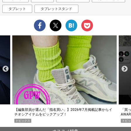
タブレット
タブレットスタンド
らイ
「買って損なし」の極上スマホ5選【GoodsPress 2026上半期
薄着に
AWARD】
SHO
トピックス
PR