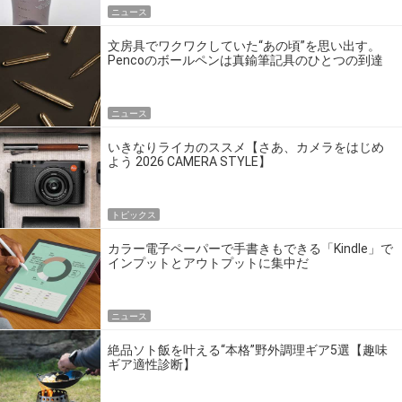
ニュース
文房具でワクワクしていた“あの頃”を思い出す。
Pencoのボールペンは真鍮筆記具のひとつの到達
点だ
ニュース
いきなりライカのススメ【さあ、カメラをはじめ
よう 2026 CAMERA STYLE】
トピックス
カラー電子ペーパーで手書きもできる「Kindle」で
インプットとアウトプットに集中だ
ニュース
絶品ソト飯を叶える“本格”野外調理ギア5選【趣味
ギア適性診断】