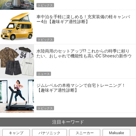
トピックス
車中泊を手軽に楽しめる！充実装備の軽キャンパ
ー4台【趣味ギア適性診断】
トピックス
水陸両用のセットアップ!? これからの時季に頼り
たい、おしゃれで機能性も高いDC Shoesの新作ウ
エア
ニュース
ジムレベルの本格マシンで自宅トレーニング！
【趣味ギア適性診断】
トピックス
注目キーワード
キャンプ
パナソニック
スニーカー
Makuake