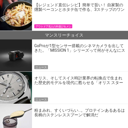
【レジェンド直伝レシピ】簡単で旨い！ 自家製の
燻製ベーコンとホタテ缶で作る、3ステップのワン
パン飯
アウトドア名人の外遊び＆メシ
マンスリーチョイス
GoProが1型センサー搭載のシネマカメラを出して
きた。「MISSION 1」シリーズって何がそんなにス
ゴいの？
ニュース
オリス、そしてスイス時計業界の転換点で生まれ
た歴史的モデルを現代に甦らせる「オリス スター
エディション」
ニュース
粉まみれ、すくいづらい…。プロテインあるあるは
長柄のステンレススプーンで解消だ