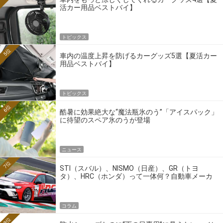
活カー用品ベストバイ】
トピックス
5位
車内の温度上昇を防げるカーグッズ5選【夏活カー
用品ベストバイ】
トピックス
6位
酷暑に効果絶大な“魔法瓶氷のう”「アイスパック」
に待望のスペア氷のうが登場
ニュース
7位
STI（スバル）、NISMO（日産）、GR（トヨ
タ）、HRC（ホンダ）って一体何？自動車メーカ
ーの4大ワークスブランドを探る
コラム
8位