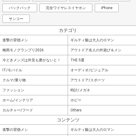
バックパック
完全ワイヤレスイヤホン
iPhone
サンコー
カテゴリ
進撃の背徳メシ
ギルティ飯は大人のロマン
梅雨モノグランプリ2026
アウトドア名人の外遊び＆メシ
今どきメンズは外見も磨かないと！
THE 5選
IT/モバイル
オーディオ/ビジュアル
クルマ/乗り物
アウトドア/スポーツ
ファッション
時計/メガネ
ホーム/インテリア
ホビー
カルチャー/フード
Others
コンテンツ
進撃の背徳メシ
ギルティ飯は大人のロマン