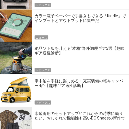
トピックス
カラー電子ペーパーで手書きもできる「Kindle」で
インプットとアウトプットに集中だ
ニュース
絶品ソト飯を叶える“本格”野外調理ギア5選【趣味
ギア適性診断】
トピックス
車中泊を手軽に楽しめる！充実装備の軽キャンパ
ー4台【趣味ギア適性診断】
トピックス
水陸両用のセットアップ!? これからの時季に頼り
たい、おしゃれで機能性も高いDC Shoesの新作ウ
エア