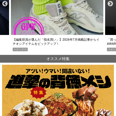
らイ
「買って損なし」の極上スマホ5選【GoodsPress 2026上半期
薄着に
AWARD】
SHO
トピックス
PR
オススメ特集