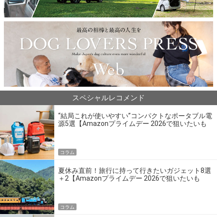
スペシャルレコメンド
“結局これが使いやすい”コンパクトなポータブル電
源5選【Amazonプライムデー 2026で狙いたいも
の】
コラム
夏休み直前！旅行に持って行きたいガジェット8選
＋2【Amazonプライムデー 2026で狙いたいも
の】
コラム