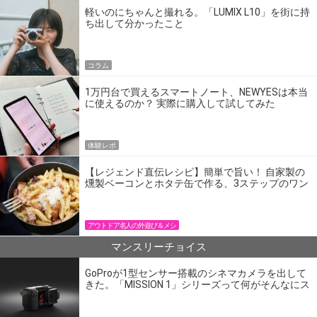
軽いのにちゃんと撮れる。「LUMIX L10」を街に持
ち出して分かったこと
コラム
1万円台で買えるスマートノート、NEWYESは本当
に使えるのか？ 実際に購入して試してみた
体験レポ
【レジェンド直伝レシピ】簡単で旨い！ 自家製の
燻製ベーコンとホタテ缶で作る、3ステップのワン
パン飯
アウトドア名人の外遊び＆メシ
マンスリーチョイス
GoProが1型センサー搭載のシネマカメラを出して
きた。「MISSION 1」シリーズって何がそんなにス
ゴいの？