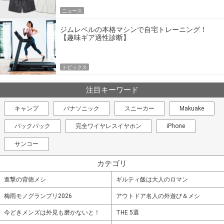
ニュース
ジムレベルの本格マシンで自宅トレーニング！
【趣味ギア適性診断】
トピックス
注目キーワード
キャンプ
パナソニック
スニーカー
Makuake
バックパック
完全ワイヤレスイヤホン
iPhone
サンコー
カテゴリ
進撃の背徳メシ
ギルティ飯は大人のロマン
梅雨モノグランプリ2026
アウトドア名人の外遊び＆メシ
今どきメンズは外見も磨かないと！
THE 5選