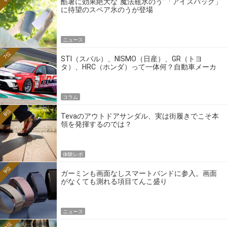
酷暑に効果絶大な“魔法瓶氷のう”「アイスパック」
に待望のスペア氷のうが登場
ニュース
7位
STI（スバル）、NISMO（日産）、GR（トヨ
タ）、HRC（ホンダ）って一体何？自動車メーカ
ーの4大ワークスブランドを探る
コラム
8位
Tevaのアウトドアサンダル、実は街履きでこそ本
領を発揮するのでは？
体験レポ
9位
ガーミンも画面なしスマートバンドに参入。画面
がなくても測れる項目てんこ盛り
ニュース
10位