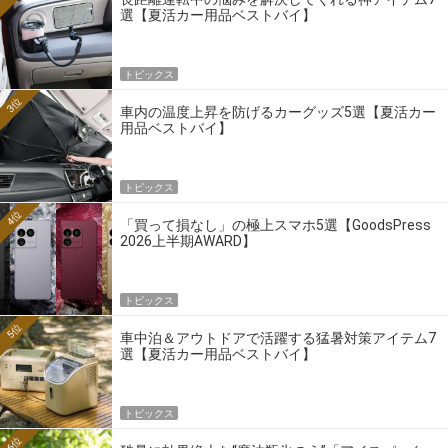
選【夏活カー用品ベストバイ】
トピックス
3位
車内の温度上昇を防げるカーグッズ5選【夏活カー
用品ベストバイ】
トピックス
4位
「買って損なし」の極上スマホ5選【GoodsPress
2026上半期AWARD】
トピックス
5位
車中泊＆アウトドアで活躍する猛暑対策アイテム7
選【夏活カー用品ベストバイ】
トピックス
6位