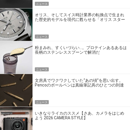
ニュース
オリス、そしてスイス時計業界の転換点で生まれ
た歴史的モデルを現代に甦らせる「オリス スター
エディション」
ニュース
粉まみれ、すくいづらい…。プロテインあるあるは
長柄のステンレススプーンで解消だ
ニュース
文房具でワクワクしていた“あの頃”を思い出す。
Pencoのボールペンは真鍮筆記具のひとつの到達
点だ
ニュース
いきなりライカのススメ【さあ、カメラをはじめ
よう 2026 CAMERA STYLE】