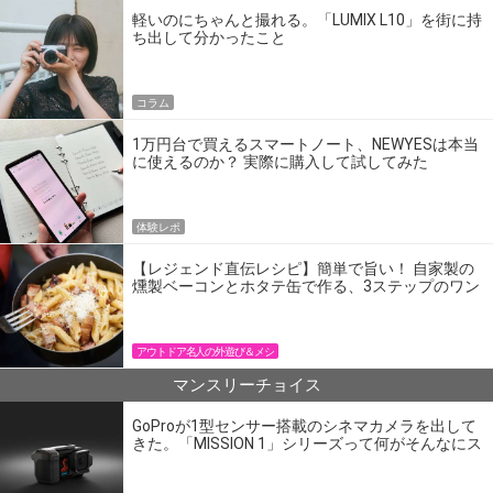
軽いのにちゃんと撮れる。「LUMIX L10」を街に持
ち出して分かったこと
コラム
1万円台で買えるスマートノート、NEWYESは本当
に使えるのか？ 実際に購入して試してみた
体験レポ
【レジェンド直伝レシピ】簡単で旨い！ 自家製の
燻製ベーコンとホタテ缶で作る、3ステップのワン
パン飯
アウトドア名人の外遊び＆メシ
マンスリーチョイス
GoProが1型センサー搭載のシネマカメラを出して
きた。「MISSION 1」シリーズって何がそんなにス
ゴいの？