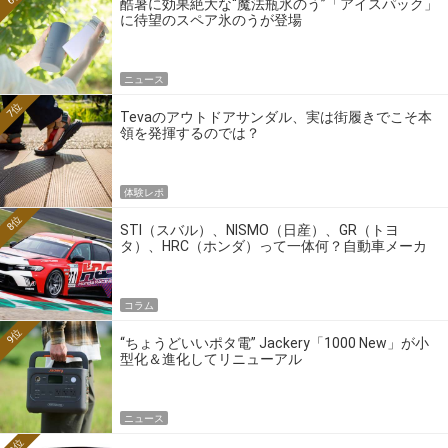
酷暑に効果絶大な“魔法瓶氷のう”「アイスパック」
に待望のスペア氷のうが登場
ニュース
7位
Tevaのアウトドアサンダル、実は街履きでこそ本
領を発揮するのでは？
体験レポ
8位
STI（スバル）、NISMO（日産）、GR（トヨ
タ）、HRC（ホンダ）って一体何？自動車メーカ
ーの4大ワークスブランドを探る
コラム
9位
“ちょうどいいポタ電” Jackery「1000 New」が小
型化＆進化してリニューアル
ニュース