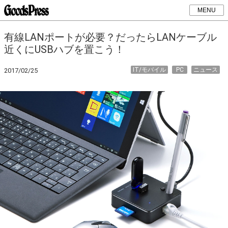
MENU
有線LANポートが必要？だったらLANケーブル
近くにUSBハブを置こう！
IT/モバイル
PC
ニュース
2017/02/25