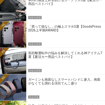
用品ベストバイ】
トピックス
3位
「買って損なし」の極上スマホ5選【GoodsPress
2026上半期AWARD】
トピックス
4位
長距離運転中の悩みを解決してくれる神アイテム7
選【夏活カー用品ベストバイ】
トピックス
5位
ガーミンも画面なしスマートバンドに参入。画面
がなくても測れる項目てんこ盛り
ニュース
6位