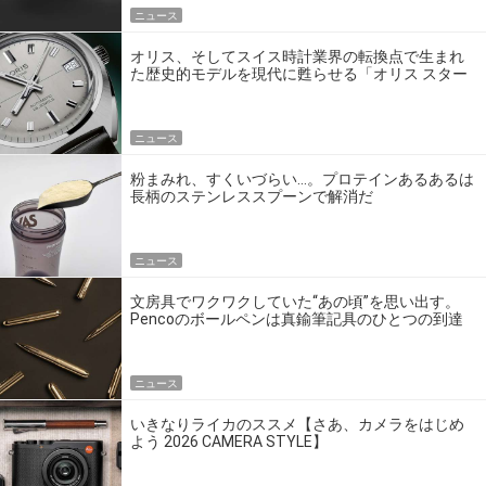
ニュース
オリス、そしてスイス時計業界の転換点で生まれ
た歴史的モデルを現代に甦らせる「オリス スター
エディション」
ニュース
粉まみれ、すくいづらい…。プロテインあるあるは
長柄のステンレススプーンで解消だ
ニュース
文房具でワクワクしていた“あの頃”を思い出す。
Pencoのボールペンは真鍮筆記具のひとつの到達
点だ
ニュース
いきなりライカのススメ【さあ、カメラをはじめ
よう 2026 CAMERA STYLE】