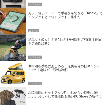
トピックス
カラー電子ペーパーで手書きもできる「Kindle」で
インプットとアウトプットに集中だ
ニュース
絶品ソト飯を叶える“本格”野外調理ギア5選【趣味
ギア適性診断】
トピックス
車中泊を手軽に楽しめる！充実装備の軽キャンパ
ー4台【趣味ギア適性診断】
トピックス
水陸両用のセットアップ!? これからの時季に頼り
たい、おしゃれで機能性も高いDC Shoesの新作ウ
エア