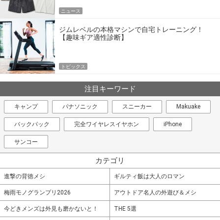
ニュース
ジムレベルの本格マシンで自宅トレーニング！
【趣味ギア適性診断】
トピックス
注目キーワード
キャンプ
パナソニック
スニーカー
Makuake
バックパック
完全ワイヤレスイヤホン
iPhone
サンコー
カテゴリ
進撃の背徳メシ
ギルティ飯は大人のロマン
梅雨モノグランプリ2026
アウトドア名人の外遊び＆メシ
今どきメンズは外見も磨かないと！
THE 5選