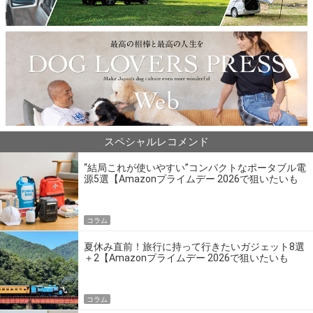
スペシャルレコメンド
“結局これが使いやすい”コンパクトなポータブル電
源5選【Amazonプライムデー 2026で狙いたいも
の】
コラム
夏休み直前！旅行に持って行きたいガジェット8選
＋2【Amazonプライムデー 2026で狙いたいも
の】
コラム