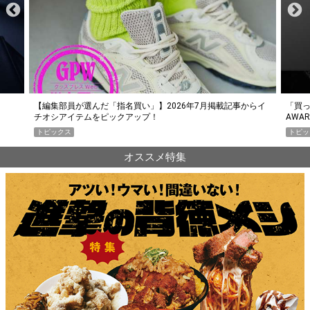
らイ
「買って損なし」の極上スマホ5選【GoodsPress 2026上半期
薄着に
AWARD】
SHO
トピックス
PR
オススメ特集