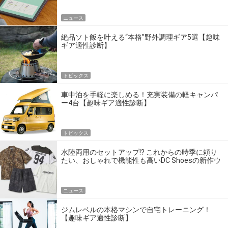
ニュース
絶品ソト飯を叶える“本格”野外調理ギア5選【趣味
ギア適性診断】
トピックス
車中泊を手軽に楽しめる！充実装備の軽キャンパ
ー4台【趣味ギア適性診断】
トピックス
水陸両用のセットアップ!? これからの時季に頼り
たい、おしゃれで機能性も高いDC Shoesの新作ウ
エア
ニュース
ジムレベルの本格マシンで自宅トレーニング！
【趣味ギア適性診断】