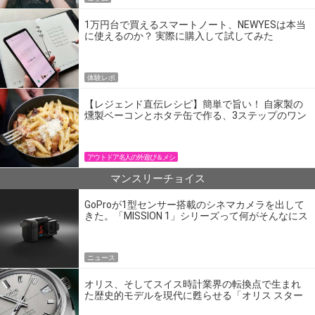
1万円台で買えるスマートノート、NEWYESは本当
に使えるのか？ 実際に購入して試してみた
体験レポ
【レジェンド直伝レシピ】簡単で旨い！ 自家製の
燻製ベーコンとホタテ缶で作る、3ステップのワン
パン飯
アウトドア名人の外遊び＆メシ
マンスリーチョイス
GoProが1型センサー搭載のシネマカメラを出して
きた。「MISSION 1」シリーズって何がそんなにス
ゴいの？
ニュース
オリス、そしてスイス時計業界の転換点で生まれ
た歴史的モデルを現代に甦らせる「オリス スター
エディション」