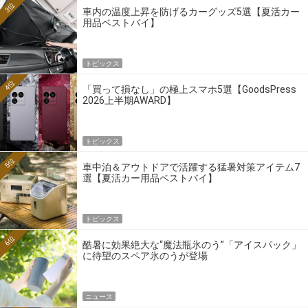
3位
車内の温度上昇を防げるカーグッズ5選【夏活カー
用品ベストバイ】
トピックス
4位
「買って損なし」の極上スマホ5選【GoodsPress
2026上半期AWARD】
トピックス
5位
車中泊＆アウトドアで活躍する猛暑対策アイテム7
選【夏活カー用品ベストバイ】
トピックス
6位
酷暑に効果絶大な“魔法瓶氷のう”「アイスパック」
に待望のスペア氷のうが登場
ニュース