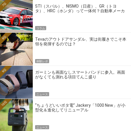
7位
STI（スバル）、NISMO（日産）、GR（トヨ
タ）、HRC（ホンダ）って一体何？自動車メーカ
ーの4大ワークスブランドを探る
コラム
8位
Tevaのアウトドアサンダル、実は街履きでこそ本
領を発揮するのでは？
体験レポ
9位
ガーミンも画面なしスマートバンドに参入。画面
がなくても測れる項目てんこ盛り
ニュース
10位
“ちょうどいいポタ電” Jackery「1000 New」が小
型化＆進化してリニューアル
ニュース