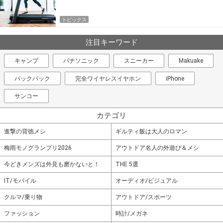
トピックス
注目キーワード
キャンプ
パナソニック
スニーカー
Makuake
バックパック
完全ワイヤレスイヤホン
iPhone
サンコー
カテゴリ
進撃の背徳メシ
ギルティ飯は大人のロマン
梅雨モノグランプリ2026
アウトドア名人の外遊び＆メシ
今どきメンズは外見も磨かないと！
THE 5選
IT/モバイル
オーディオ/ビジュアル
クルマ/乗り物
アウトドア/スポーツ
ファッション
時計/メガネ