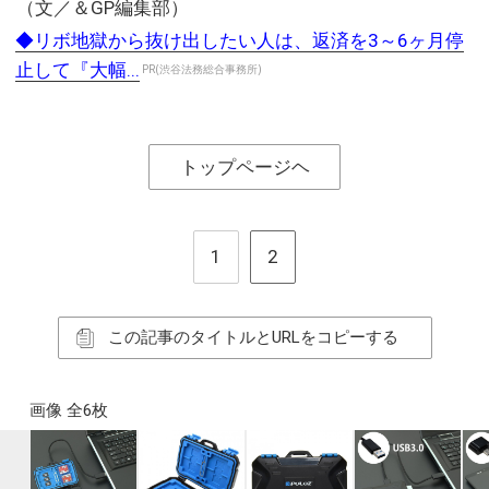
（文／＆GP編集部）
◆リボ地獄から抜け出したい人は、返済を3～6ヶ月停
止して『大幅...
PR(渋谷法務総合事務所)
トップページヘ
1
2
この記事のタイトルとURLをコピーする
画像 全6枚