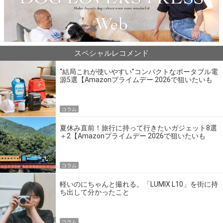
スペシャルレコメンド
“結局これが使いやすい”コンパクトなポータブル電
源5選【Amazonプライムデー 2026で狙いたいも
の】
コラム
夏休み直前！旅行に持って行きたいガジェット8選
＋2【Amazonプライムデー 2026で狙いたいも
の】
コラム
軽いのにちゃんと撮れる。「LUMIX L10」を街に持
ち出して分かったこと
コラム