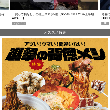
らイ
「買って損なし」の極上スマホ5選【GoodsPress 2026上半期
薄着に
AWARD】
SHO
トピックス
PR
オススメ特集