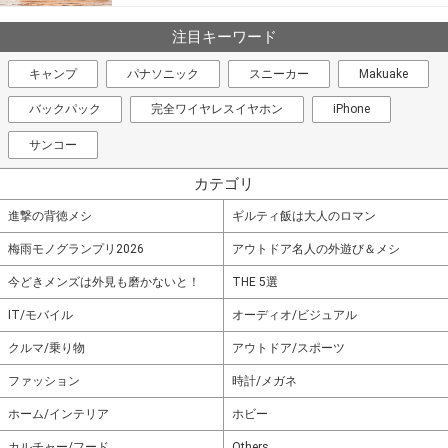
注目キーワード
キャンプ
パナソニック
スニーカー
Makuake
バックパック
完全ワイヤレスイヤホン
iPhone
サンコー
カテゴリ
進撃の背徳メシ
ギルティ飯は大人のロマン
梅雨モノグランプリ2026
アウトドア名人の外遊び＆メシ
今どきメンズは外見も磨かないと！
THE 5選
IT/モバイル
オーディオ/ビジュアル
クルマ/乗り物
アウトドア/スポーツ
ファッション
時計/メガネ
ホーム/インテリア
ホビー
カルチャー/フード
Others