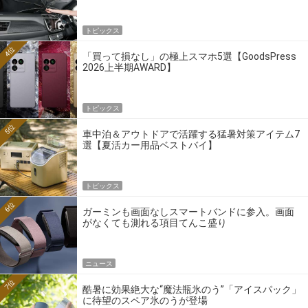
トピックス
4位
「買って損なし」の極上スマホ5選【GoodsPress
2026上半期AWARD】
トピックス
5位
車中泊＆アウトドアで活躍する猛暑対策アイテム7
選【夏活カー用品ベストバイ】
トピックス
6位
ガーミンも画面なしスマートバンドに参入。画面
がなくても測れる項目てんこ盛り
ニュース
7位
酷暑に効果絶大な“魔法瓶氷のう”「アイスパック」
に待望のスペア氷のうが登場