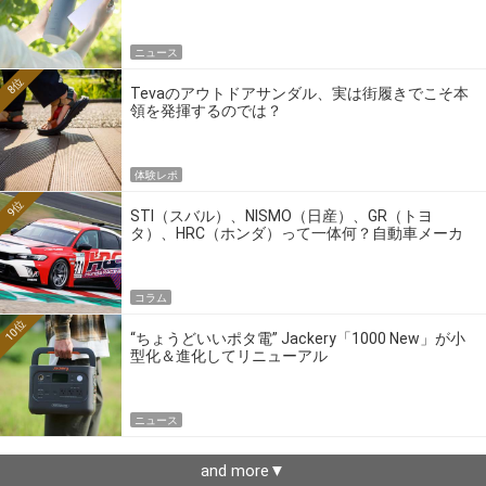
ニュース
8位
Tevaのアウトドアサンダル、実は街履きでこそ本
領を発揮するのでは？
体験レポ
9位
STI（スバル）、NISMO（日産）、GR（トヨ
タ）、HRC（ホンダ）って一体何？自動車メーカ
ーの4大ワークスブランドを探る
コラム
10位
“ちょうどいいポタ電” Jackery「1000 New」が小
型化＆進化してリニューアル
ニュース
and more▼