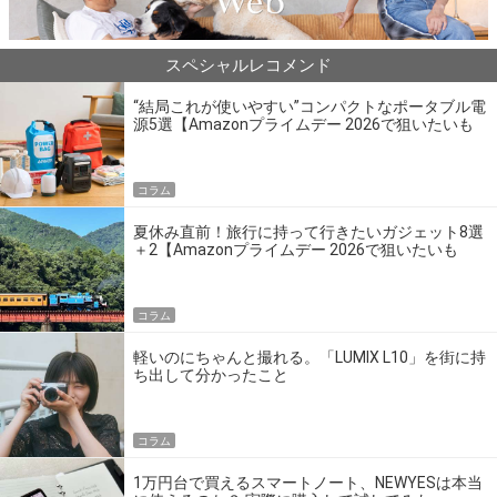
スペシャルレコメンド
“結局これが使いやすい”コンパクトなポータブル電
源5選【Amazonプライムデー 2026で狙いたいも
の】
コラム
夏休み直前！旅行に持って行きたいガジェット8選
＋2【Amazonプライムデー 2026で狙いたいも
の】
コラム
軽いのにちゃんと撮れる。「LUMIX L10」を街に持
ち出して分かったこと
コラム
1万円台で買えるスマートノート、NEWYESは本当