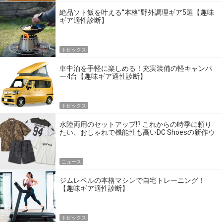
絶品ソト飯を叶える“本格”野外調理ギア5選【趣味
ギア適性診断】
トピックス
車中泊を手軽に楽しめる！充実装備の軽キャンパ
ー4台【趣味ギア適性診断】
トピックス
水陸両用のセットアップ!? これからの時季に頼り
たい、おしゃれで機能性も高いDC Shoesの新作ウ
エア
ニュース
ジムレベルの本格マシンで自宅トレーニング！
【趣味ギア適性診断】
トピックス