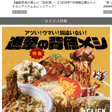
らイ
「買って損なし」の極上スマホ5選【GoodsPress 2026上半期
薄着に
AWARD】
SHO
トピックス
PR
オススメ特集