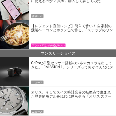
に使えるのか？ 実際に購入して試してみた
体験レポ
【レジェンド直伝レシピ】簡単で旨い！ 自家製の
燻製ベーコンとホタテ缶で作る、3ステップのワン
パン飯
アウトドア名人の外遊び＆メシ
マンスリーチョイス
GoProが1型センサー搭載のシネマカメラを出して
きた。「MISSION 1」シリーズって何がそんなにス
ゴいの？
ニュース
オリス、そしてスイス時計業界の転換点で生まれ
た歴史的モデルを現代に甦らせる「オリス スター
エディション」
ニュース