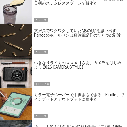
長柄のステンレススプーンで解消だ
ニュース
文房具でワクワクしていた“あの頃”を思い出す。
Pencoのボールペンは真鍮筆記具のひとつの到達
点だ
ニュース
いきなりライカのススメ【さあ、カメラをはじめ
よう 2026 CAMERA STYLE】
トピックス
カラー電子ペーパーで手書きもできる「Kindle」で
インプットとアウトプットに集中だ
ニュース
絶品ソト飯を叶える“本格”野外調理ギア5選【趣味