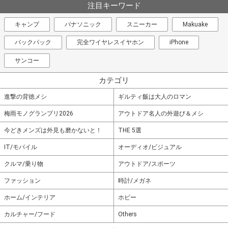
注目キーワード
キャンプ
パナソニック
スニーカー
Makuake
バックパック
完全ワイヤレスイヤホン
iPhone
サンコー
カテゴリ
進撃の背徳メシ
ギルティ飯は大人のロマン
梅雨モノグランプリ2026
アウトドア名人の外遊び＆メシ
今どきメンズは外見も磨かないと！
THE 5選
IT/モバイル
オーディオ/ビジュアル
クルマ/乗り物
アウトドア/スポーツ
ファッション
時計/メガネ
ホーム/インテリア
ホビー
カルチャー/フード
Others