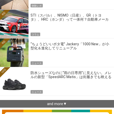
体験レポ
8位
STI（スバル）、NISMO（日産）、GR（トヨ
タ）、HRC（ホンダ）って一体何？自動車メーカ
ーの4大ワークスブランドを探る
コラム
9位
“ちょうどいいポタ電” Jackery「1000 New」が小
型化＆進化してリニューアル
ニュース
10位
防水シューズなのに“雨の日専用”に見えない。メレ
ルの新型「SpeedARC Matis」は街履きでも映える
ニュース
and more▼