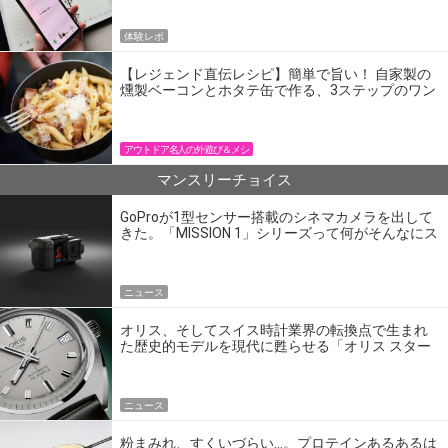
体験レポ
【レジェンド直伝レシピ】簡単で旨い！ 自家製の
燻製ベーコンとホタテ缶で作る、3ステップのワン
パン飯
アウトドア名人の外遊び＆メシ
マンスリーチョイス
GoProが1型センサー搭載のシネマカメラを出して
きた。「MISSION 1」シリーズって何がそんなにス
ゴいの？
ニュース
オリス、そしてスイス時計業界の転換点で生まれ
た歴史的モデルを現代に甦らせる「オリス スター
エディション」
ニュース
粉まみれ、すくいづらい…。プロテインあるあるは