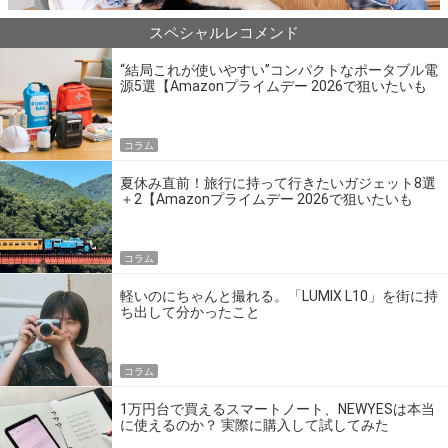
スペシャルレコメンド
“結局これが使いやすい”コンパクトなポータブル電
源5選【Amazonプライムデー 2026で狙いたいも
の】
コラム
夏休み直前！旅行に持って行きたいガジェット8選
＋2【Amazonプライムデー 2026で狙いたいも
の】
コラム
軽いのにちゃんと撮れる。「LUMIX L10」を街に持
ち出して分かったこと
コラム
1万円台で買えるスマートノート、NEWYESは本当
に使えるのか？ 実際に購入して試してみた