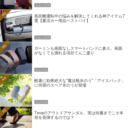
トピックス
4位
長距離運転中の悩みを解決してくれる神アイテム7
選【夏活カー用品ベストバイ】
トピックス
5位
ガーミンも画面なしスマートバンドに参入。画面
がなくても測れる項目てんこ盛り
ニュース
6位
酷暑に効果絶大な“魔法瓶氷のう”「アイスパック」
に待望のスペア氷のうが登場
ニュース
7位
Tevaのアウトドアサンダル、実は街履きでこそ本
領を発揮するのでは？