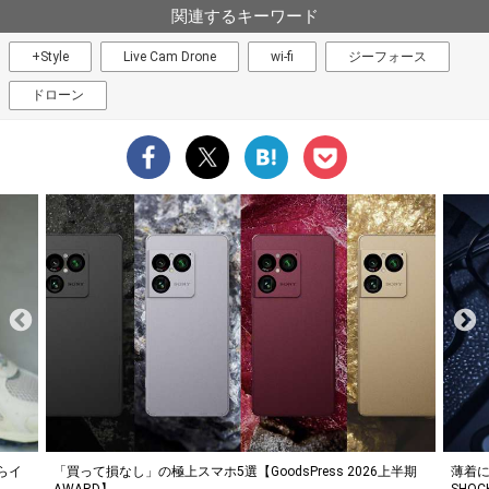
関連するキーワード
+Style
Live Cam Drone
wi-fi
ジーフォース
ドローン
らイ
「買って損なし」の極上スマホ5選【GoodsPress 2026上半期
薄着に
AWARD】
SHO