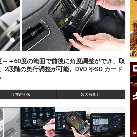
度～＋60度の範囲で前後に角度調整ができ、取
2段階の奥行調整が可能。DVD やSD カード
る
◁ 前の画像
次の画像 ▷