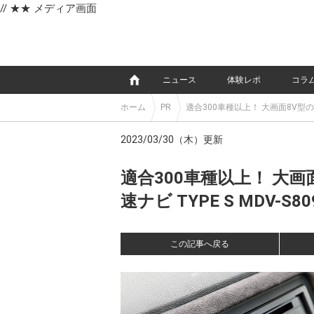
// ★★ メディア画面
e
ニュース
体験レポ
コラ
ホーム
PR
適合300車種以上！ 大画面8V型の
2023/03/30（木）更新
適合300車種以上！ 大
速ナビ TYPE S MDV-S8
この記事へ戻る