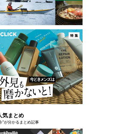
映える”タフな腕時計を。G-
【編集部員が選んだ「指名買い」
STER」は本当に機能も見た…
らイチオシアイテムをピックア
トピックス
人気まとめ
"今"が分かるまとめ記事