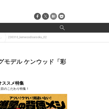
F」
230310_kenwoodsaisoku_02
グモデル ケンウッド「彩
オススメ特集
注目のこだわり特集！