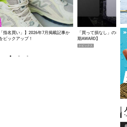
スマホ5選【GoodsPress 2026上半
薄着になる季節の夏こそ“
SHOCK「GRAVITYMA
PR