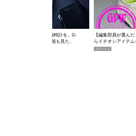
んだ「指名買い」】2026年7月掲載記事か
「買って損なし」の極上
イテムをピックアップ！
期AWARD】
トピックス