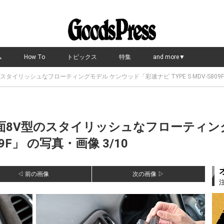
ム
How To
トピックス
特集
and more▼
スタイリッシュなフローティングモデル ケンウッド「彩速ナビ TYPE S MDV-S809
画面8V型のスタイリッシュなフローティン
09F」 の写真・画像 3/10
◁ 前の画像
次の画像 ▷