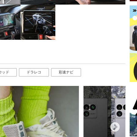
ウッド
ドラレコ
彩速ナビ