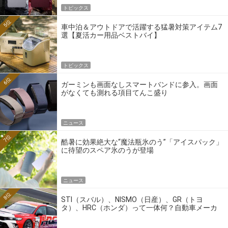
トピックス
5位
車中泊＆アウトドアで活躍する猛暑対策アイテム7
選【夏活カー用品ベストバイ】
トピックス
6位
ガーミンも画面なしスマートバンドに参入。画面
がなくても測れる項目てんこ盛り
ニュース
7位
酷暑に効果絶大な“魔法瓶氷のう”「アイスパック」
に待望のスペア氷のうが登場
ニュース
8位
STI（スバル）、NISMO（日産）、GR（トヨ
タ）、HRC（ホンダ）って一体何？自動車メーカ
ーの4大ワークスブランドを探る