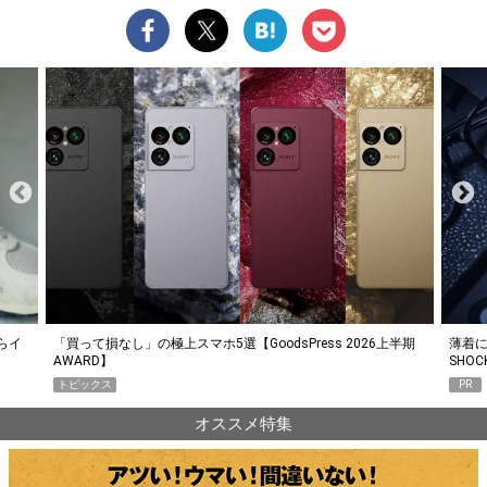
らイ
「買って損なし」の極上スマホ5選【GoodsPress 2026上半期
薄着に
AWARD】
SHO
トピックス
PR
オススメ特集