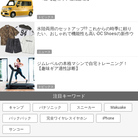
トピックス
水陸両用のセットアップ!? これからの時季に頼り
たい、おしゃれで機能性も高いDC Shoesの新作ウ
エア
ニュース
ジムレベルの本格マシンで自宅トレーニング！
【趣味ギア適性診断】
トピックス
注目キーワード
キャンプ
パナソニック
スニーカー
Makuake
バックパック
完全ワイヤレスイヤホン
iPhone
サンコー