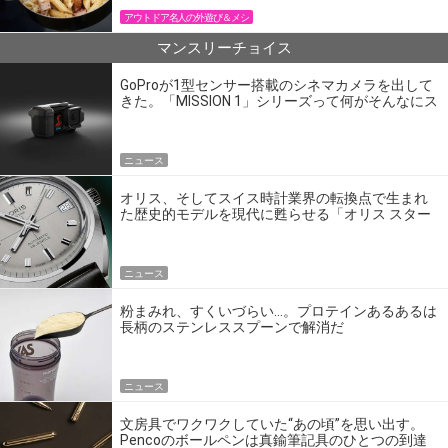
アウトドア名人の外遊び＆メシ
マンスリーチョイス
GoProが1型センサー搭載のシネマカメラを出して
きた。「MISSION 1」シリーズって何がそんなにス
ゴいの？
ニュース
オリス、そしてスイス時計業界の転換点で生まれ
た歴史的モデルを現代に甦らせる「オリス スター
エディション」
ニュース
粉まみれ、すくいづらい…。プロテインあるあるは
長柄のステンレススプーンで解消だ
ニュース
文房具でワクワクしていた“あの頃”を思い出す。
Pencoのボールペンは真鍮筆記具のひとつの到達