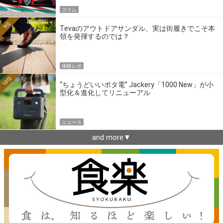
コラム
9位
Tevaのアウトドアサンダル、実は街履きでこそ本
領を発揮するのでは？
体験レポ
10位
“ちょうどいいポタ電” Jackery「1000 New」が小
型化＆進化してリニューアル
ニュース
and more▼