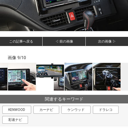
この記事へ戻る
◁ 前の画像
次の画像 ▷
画像 9/10
関連するキーワード
KENWOOD
カーナビ
ケンウッド
ドラレコ
彩速ナビ