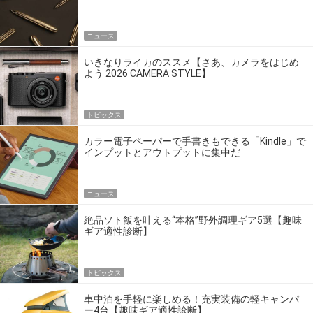
点だ
ニュース
いきなりライカのススメ【さあ、カメラをはじめ
よう 2026 CAMERA STYLE】
トピックス
カラー電子ペーパーで手書きもできる「Kindle」で
インプットとアウトプットに集中だ
ニュース
絶品ソト飯を叶える“本格”野外調理ギア5選【趣味
ギア適性診断】
トピックス
車中泊を手軽に楽しめる！充実装備の軽キャンパ
ー4台【趣味ギア適性診断】