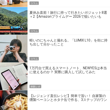
コラム
夏休み直前！旅行に持って行きたいガジェット8選
＋2【Amazonプライムデー 2026で狙いたいも
の】
コラム
軽いのにちゃんと撮れる。「LUMIX L10」を街に持
ち出して分かったこと
コラム
1万円台で買えるスマートノート、NEWYESは本当
に使えるのか？ 実際に購入して試してみた
体験レポ
【レジェンド直伝レシピ】簡単で旨い！ 自家製の
燻製ベーコンとホタテ缶で作る、3ステップのワン
パン飯