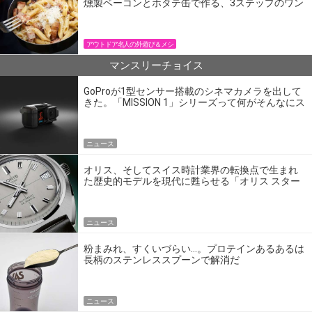
燻製ベーコンとホタテ缶で作る、3ステップのワン
パン飯
アウトドア名人の外遊び＆メシ
マンスリーチョイス
GoProが1型センサー搭載のシネマカメラを出して
きた。「MISSION 1」シリーズって何がそんなにス
ゴいの？
ニュース
オリス、そしてスイス時計業界の転換点で生まれ
た歴史的モデルを現代に甦らせる「オリス スター
エディション」
ニュース
粉まみれ、すくいづらい…。プロテインあるあるは
長柄のステンレススプーンで解消だ
ニュース