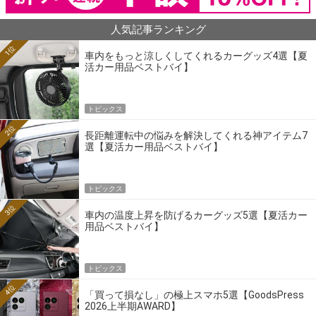
人気記事ランキング
1位
車内をもっと涼しくしてくれるカーグッズ4選【夏
活カー用品ベストバイ】
トピックス
2位
長距離運転中の悩みを解決してくれる神アイテム7
選【夏活カー用品ベストバイ】
トピックス
3位
車内の温度上昇を防げるカーグッズ5選【夏活カー
用品ベストバイ】
トピックス
4位
「買って損なし」の極上スマホ5選【GoodsPress
2026上半期AWARD】