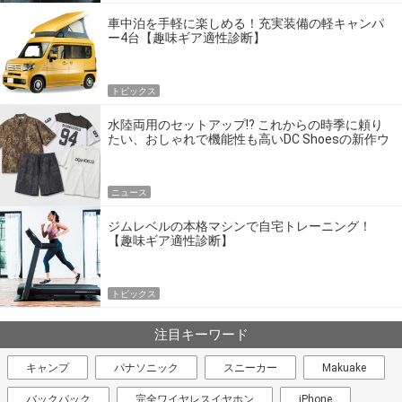
車中泊を手軽に楽しめる！充実装備の軽キャンパ
ー4台【趣味ギア適性診断】
トピックス
水陸両用のセットアップ!? これからの時季に頼り
たい、おしゃれで機能性も高いDC Shoesの新作ウ
エア
ニュース
ジムレベルの本格マシンで自宅トレーニング！
【趣味ギア適性診断】
トピックス
注目キーワード
キャンプ
パナソニック
スニーカー
Makuake
バックパック
完全ワイヤレスイヤホン
iPhone