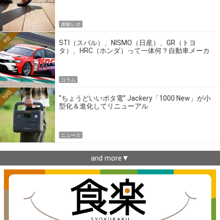
体験レポ
9位
STI（スバル）、NISMO（日産）、GR（トヨ
タ）、HRC（ホンダ）って一体何？自動車メーカ
ーの4大ワークスブランドを探る
コラム
10位
“ちょうどいいポタ電” Jackery「1000 New」が小
型化＆進化してリニューアル
ニュース
and more▼