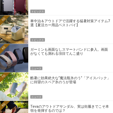
トピックス
5位
車中泊＆アウトドアで活躍する猛暑対策アイテム7
選【夏活カー用品ベストバイ】
トピックス
6位
ガーミンも画面なしスマートバンドに参入。画面
がなくても測れる項目てんこ盛り
ニュース
7位
酷暑に効果絶大な“魔法瓶氷のう”「アイスパック」
に待望のスペア氷のうが登場
ニュース
8位
Tevaのアウトドアサンダル、実は街履きでこそ本
領を発揮するのでは？