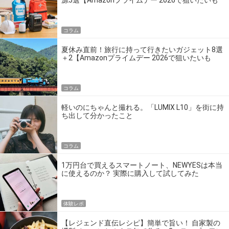
の】
コラム
夏休み直前！旅行に持って行きたいガジェット8選
＋2【Amazonプライムデー 2026で狙いたいも
の】
コラム
軽いのにちゃんと撮れる。「LUMIX L10」を街に持
ち出して分かったこと
コラム
1万円台で買えるスマートノート、NEWYESは本当
に使えるのか？ 実際に購入して試してみた
体験レポ
【レジェンド直伝レシピ】簡単で旨い！ 自家製の