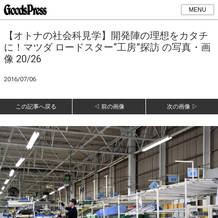
MENU
【オトナの社会科見学】開発陣の理想をカタチ
に！マツダ ロードスター“工房”探訪 の写真・画
像 20/26
2016/07/06
この記事へ戻る
◁ 前の画像
次の画像 ▷