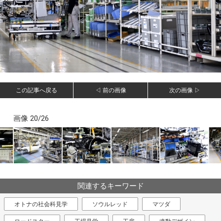
この記事へ戻る
◁ 前の画像
次の画像 ▷
画像 20/26
関連するキーワード
オトナの社会科見学
ソウルレッド
マツダ