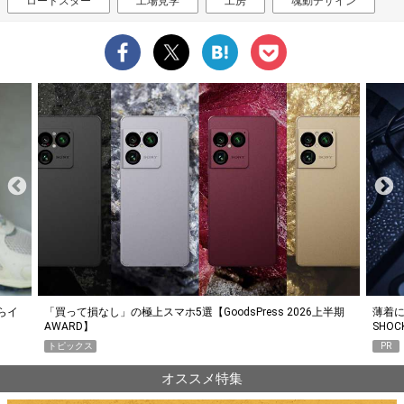
ロードスター
工場見学
工房
魂動デザイン
らイ
「買って損なし」の極上スマホ5選【GoodsPress 2026上半期
薄着に
AWARD】
SHO
トピックス
PR
オススメ特集