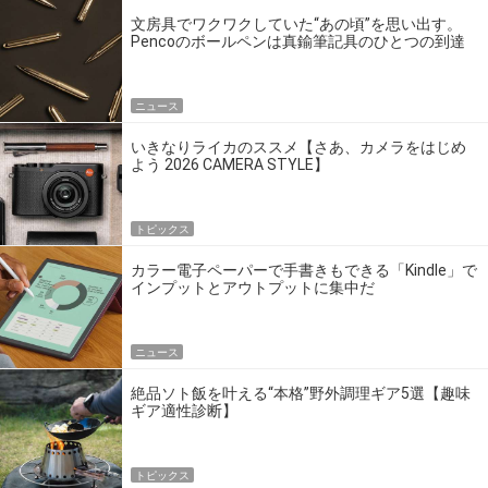
文房具でワクワクしていた“あの頃”を思い出す。
Pencoのボールペンは真鍮筆記具のひとつの到達
点だ
ニュース
いきなりライカのススメ【さあ、カメラをはじめ
よう 2026 CAMERA STYLE】
トピックス
カラー電子ペーパーで手書きもできる「Kindle」で
インプットとアウトプットに集中だ
ニュース
絶品ソト飯を叶える“本格”野外調理ギア5選【趣味
ギア適性診断】
トピックス