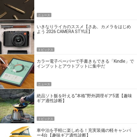
点だ
ニュース
いきなりライカのススメ【さあ、カメラをはじめ
よう 2026 CAMERA STYLE】
トピックス
カラー電子ペーパーで手書きもできる「Kindle」で
インプットとアウトプットに集中だ
ニュース
絶品ソト飯を叶える“本格”野外調理ギア5選【趣味
ギア適性診断】
トピックス
車中泊を手軽に楽しめる！充実装備の軽キャンパ
ー4台【趣味ギア適性診断】