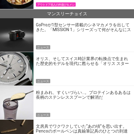
アウトドア名人の外遊び＆メシ
マンスリーチョイス
GoProが1型センサー搭載のシネマカメラを出して
きた。「MISSION 1」シリーズって何がそんなにス
ゴいの？
ニュース
オリス、そしてスイス時計業界の転換点で生まれ
た歴史的モデルを現代に甦らせる「オリス スター
エディション」
ニュース
粉まみれ、すくいづらい…。プロテインあるあるは
長柄のステンレススプーンで解消だ
ニュース
文房具でワクワクしていた“あの頃”を思い出す。
Pencoのボールペンは真鍮筆記具のひとつの到達