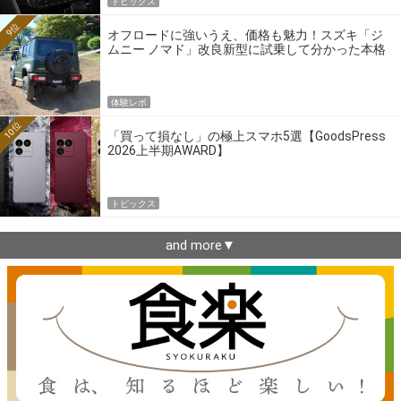
トピックス
9位
オフロードに強いうえ、価格も魅力！スズキ「ジ
ムニー ノマド」改良新型に試乗して分かった本格
クロカンの実力
体験レポ
10位
「買って損なし」の極上スマホ5選【GoodsPress
2026上半期AWARD】
トピックス
and more▼