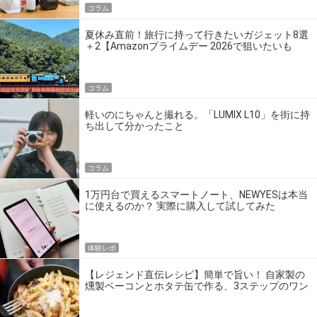
コラム
夏休み直前！旅行に持って行きたいガジェット8選
＋2【Amazonプライムデー 2026で狙いたいも
の】
コラム
軽いのにちゃんと撮れる。「LUMIX L10」を街に持
ち出して分かったこと
コラム
1万円台で買えるスマートノート、NEWYESは本当
に使えるのか？ 実際に購入して試してみた
体験レポ
【レジェンド直伝レシピ】簡単で旨い！ 自家製の
燻製ベーコンとホタテ缶で作る、3ステップのワン
パン飯