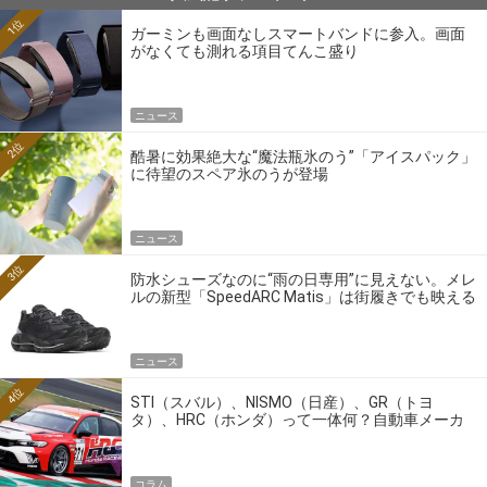
1位
ガーミンも画面なしスマートバンドに参入。画面
がなくても測れる項目てんこ盛り
ニュース
2位
酷暑に効果絶大な“魔法瓶氷のう”「アイスパック」
に待望のスペア氷のうが登場
ニュース
3位
防水シューズなのに“雨の日専用”に見えない。メレ
ルの新型「SpeedARC Matis」は街履きでも映える
ニュース
4位
STI（スバル）、NISMO（日産）、GR（トヨ
タ）、HRC（ホンダ）って一体何？自動車メーカ
ーの4大ワークスブランドを探る
コラム