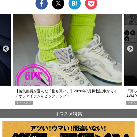
らイ
「買って損なし」の極上スマホ5選【GoodsPress 2026上半期
薄着に
AWARD】
SHO
トピックス
PR
オススメ特集