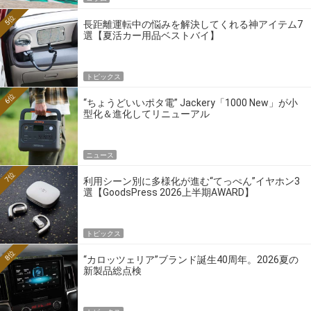
5位
長距離運転中の悩みを解決してくれる神アイテム7
選【夏活カー用品ベストバイ】
トピックス
6位
“ちょうどいいポタ電” Jackery「1000 New」が小
型化＆進化してリニューアル
ニュース
7位
利用シーン別に多様化が進む“てっぺん”イヤホン3
選【GoodsPress 2026上半期AWARD】
トピックス
8位
“カロッツェリア”ブランド誕生40周年。2026夏の
新製品総点検