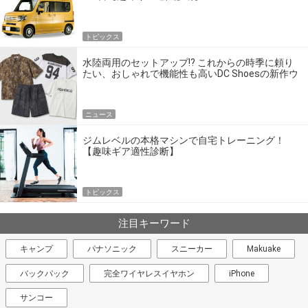
トピックス
水陸両用のセットアップ!? これからの時季に頼り
たい、おしゃれで機能性も高いDC Shoesの新作ウ
エア
ニュース
ジムレベルの本格マシンで自宅トレーニング！
【趣味ギア適性診断】
トピックス
注目キーワード
キャンプ
パナソニック
スニーカー
Makuake
バックパック
完全ワイヤレスイヤホン
iPhone
サンコー