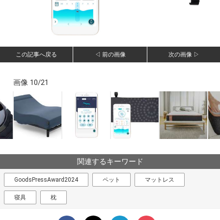
この記事へ戻る
◁ 前の画像
次の画像 ▷
画像 10/21
関連するキーワード
GoodsPressAward2024
ペット
マットレス
寝具
枕