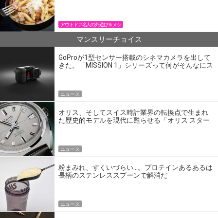
パン飯
アウトドア名人の外遊び＆メシ
マンスリーチョイス
GoProが1型センサー搭載のシネマカメラを出して
きた。「MISSION 1」シリーズって何がそんなにス
ゴいの？
ニュース
オリス、そしてスイス時計業界の転換点で生まれ
た歴史的モデルを現代に甦らせる「オリス スター
エディション」
ニュース
粉まみれ、すくいづらい…。プロテインあるあるは
長柄のステンレススプーンで解消だ
ニュース