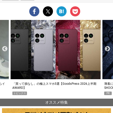
らイ
「買って損なし」の極上スマホ5選【GoodsPress 2026上半期
薄着に
AWARD】
SHO
トピックス
PR
オススメ特集