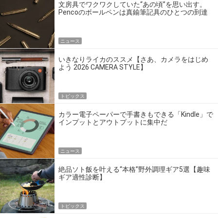
文房具でワクワクしていた“あの頃”を思い出す。
Pencoのボールペンは真鍮筆記具のひとつの到達
点だ
ニュース
いきなりライカのススメ【さあ、カメラをはじめ
よう 2026 CAMERA STYLE】
トピックス
カラー電子ペーパーで手書きもできる「Kindle」で
インプットとアウトプットに集中だ
ニュース
絶品ソト飯を叶える“本格”野外調理ギア5選【趣味
ギア適性診断】
トピックス