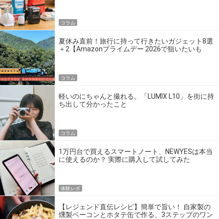
の】
コラム
夏休み直前！旅行に持って行きたいガジェット8選
＋2【Amazonプライムデー 2026で狙いたいも
の】
コラム
軽いのにちゃんと撮れる。「LUMIX L10」を街に持
ち出して分かったこと
コラム
1万円台で買えるスマートノート、NEWYESは本当
に使えるのか？ 実際に購入して試してみた
体験レポ
【レジェンド直伝レシピ】簡単で旨い！ 自家製の
燻製ベーコンとホタテ缶で作る、3ステップのワン