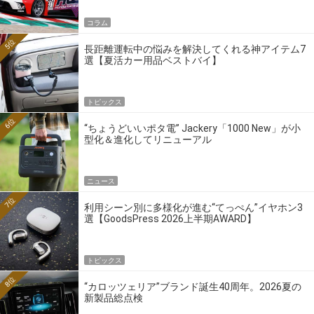
コラム
5位
長距離運転中の悩みを解決してくれる神アイテム7
選【夏活カー用品ベストバイ】
トピックス
6位
“ちょうどいいポタ電” Jackery「1000 New」が小
型化＆進化してリニューアル
ニュース
7位
利用シーン別に多様化が進む“てっぺん”イヤホン3
選【GoodsPress 2026上半期AWARD】
トピックス
8位
“カロッツェリア”ブランド誕生40周年。2026夏の
新製品総点検