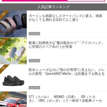
人気記事ランキング
1位
ガーミンも画面なしスマートバンドに参入。画面
がなくても測れる項目てんこ盛り
ニュース
2位
酷暑に効果絶大な“魔法瓶氷のう”「アイスパック」
に待望のスペア氷のうが登場
ニュース
3位
防水シューズなのに“雨の日専用”に見えない。メレ
ルの新型「SpeedARC Matis」は街履きでも映える
ニュース
4位
STI（スバル）、NISMO（日産）、GR（トヨ
タ）、HRC（ホンダ）って一体何？自動車メーカ
ーの4大ワークスブランドを探る