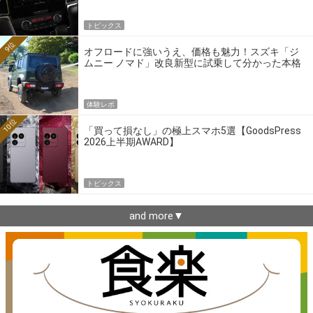
トピックス
9位
オフロードに強いうえ、価格も魅力！スズキ「ジ
ムニー ノマド」改良新型に試乗して分かった本格
クロカンの実力
体験レポ
10位
「買って損なし」の極上スマホ5選【GoodsPress
2026上半期AWARD】
トピックス
and more▼