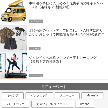
車中泊を手軽に楽しめる！充実装備の軽キャンパ
ー4台【趣味ギア適性診断】
トピックス
水陸両用のセットアップ!? これからの時季に頼り
たい、おしゃれで機能性も高いDC Shoesの新作ウ
エア
ニュース
ジムレベルの本格マシンで自宅トレーニング！
【趣味ギア適性診断】
トピックス
注目キーワード
キャンプ
パナソニック
スニーカー
Makuake
バックパック
完全ワイヤレスイヤホン
iPhone