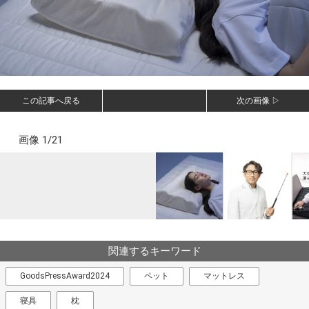
この記事へ戻る
次の画像 ▷
画像 1/21
関連するキーワード
GoodsPressAward2024
ペット
マットレス
寝具
枕