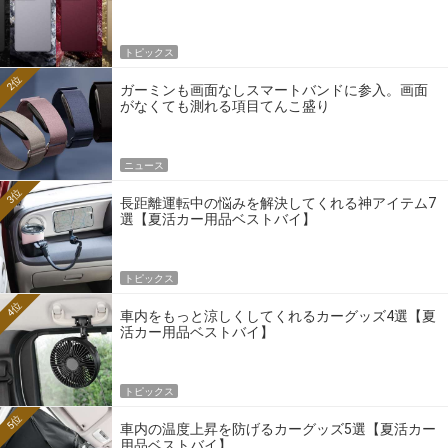
トピックス
2位
ガーミンも画面なしスマートバンドに参入。画面
がなくても測れる項目てんこ盛り
ニュース
3位
長距離運転中の悩みを解決してくれる神アイテム7
選【夏活カー用品ベストバイ】
トピックス
4位
車内をもっと涼しくしてくれるカーグッズ4選【夏
活カー用品ベストバイ】
トピックス
5位
車内の温度上昇を防げるカーグッズ5選【夏活カー
用品ベストバイ】