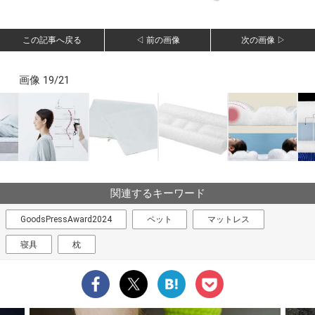
この記事へ戻る
◁ 前の画像
次の画像 ▷
画像 19/21
関連するキーワード
GoodsPressAward2024
ペット
マットレス
寝具
枕