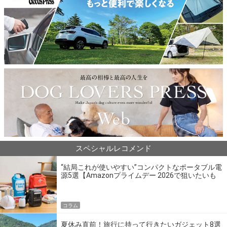
スペシャルレコメンド
“結局これが使いやすい”コンパクトなポータブル電
源5選【Amazonプライムデー 2026で狙いたいも
の】
コラム
夏休み直前！旅行に持って行きたいガジェット8選