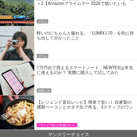
＋2【Amazonプライムデー 2026で狙いたいも
の】
コラム
軽いのにちゃんと撮れる。「LUMIX L10」を街に持
ち出して分かったこと
コラム
1万円台で買えるスマートノート、NEWYESは本当
に使えるのか？ 実際に購入して試してみた
体験レポ
【レジェンド直伝レシピ】簡単で旨い！ 自家製の
燻製ベーコンとホタテ缶で作る、3ステップのワン
パン飯
アウトドア名人の外遊び＆メシ
マンスリーチョイス