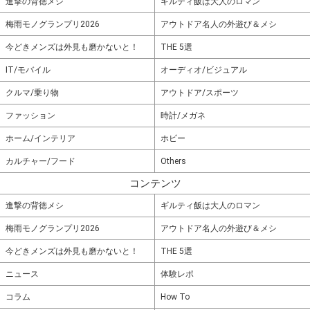
進撃の背徳メシ
ギルティ飯は大人のロマン
梅雨モノグランプリ2026
アウトドア名人の外遊び＆メシ
今どきメンズは外見も磨かないと！
THE 5選
IT/モバイル
オーディオ/ビジュアル
クルマ/乗り物
アウトドア/スポーツ
ファッション
時計/メガネ
ホーム/インテリア
ホビー
カルチャー/フード
Others
コンテンツ
進撃の背徳メシ
ギルティ飯は大人のロマン
梅雨モノグランプリ2026
アウトドア名人の外遊び＆メシ
今どきメンズは外見も磨かないと！
THE 5選
ニュース
体験レポ
コラム
How To