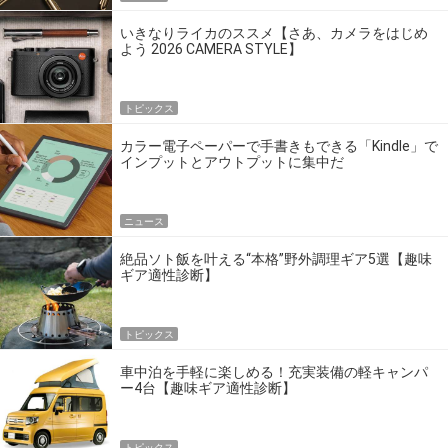
いきなりライカのススメ【さあ、カメラをはじめ
よう 2026 CAMERA STYLE】
トピックス
カラー電子ペーパーで手書きもできる「Kindle」で
インプットとアウトプットに集中だ
ニュース
絶品ソト飯を叶える“本格”野外調理ギア5選【趣味
ギア適性診断】
トピックス
車中泊を手軽に楽しめる！充実装備の軽キャンパ
ー4台【趣味ギア適性診断】
トピックス