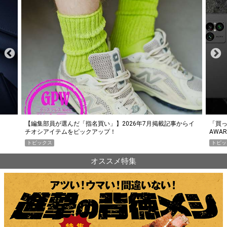
らイ
「買って損なし」の極上スマホ5選【GoodsPress 2026上半期
薄着に
AWARD】
SHO
トピックス
PR
オススメ特集