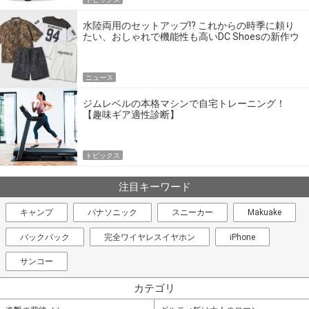
水陸両用のセットアップ!? これからの時季に頼り
たい、おしゃれで機能性も高いDC Shoesの新作ウ
エア
ニュース
ジムレベルの本格マシンで自宅トレーニング！
【趣味ギア適性診断】
トピックス
注目キーワード
キャンプ
パナソニック
スニーカー
Makuake
バックパック
完全ワイヤレスイヤホン
iPhone
サンコー
カテゴリ