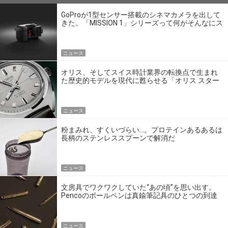
GoProが1型センサー搭載のシネマカメラを出して
きた。「MISSION 1」シリーズって何がそんなにス
ゴいの？
ニュース
オリス、そしてスイス時計業界の転換点で生まれ
た歴史的モデルを現代に甦らせる「オリス スター
エディション」
ニュース
粉まみれ、すくいづらい…。プロテインあるあるは
長柄のステンレススプーンで解消だ
ニュース
文房具でワクワクしていた“あの頃”を思い出す。
Pencoのボールペンは真鍮筆記具のひとつの到達
点だ
ニュース