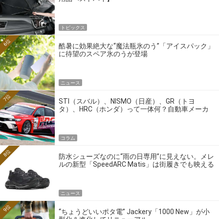
トピックス
6位
酷暑に効果絶大な“魔法瓶氷のう”「アイスパック」
に待望のスペア氷のうが登場
ニュース
7位
STI（スバル）、NISMO（日産）、GR（トヨ
タ）、HRC（ホンダ）って一体何？自動車メーカ
ーの4大ワークスブランドを探る
コラム
8位
防水シューズなのに“雨の日専用”に見えない。メレ
ルの新型「SpeedARC Matis」は街履きでも映える
ニュース
9位
“ちょうどいいポタ電” Jackery「1000 New」が小