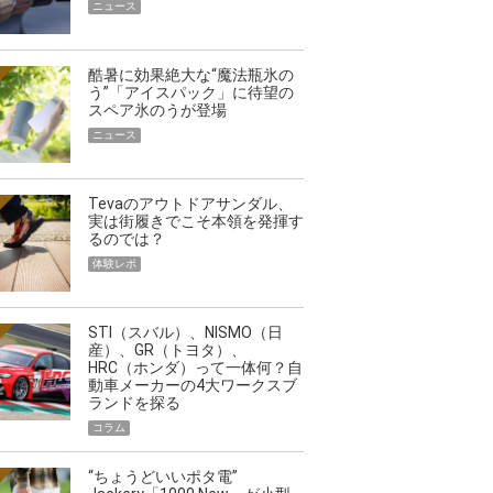
ニュース
酷暑に効果絶大な“魔法瓶氷の
う”「アイスパック」に待望の
スペア氷のうが登場
ニュース
Tevaのアウトドアサンダル、
実は街履きでこそ本領を発揮す
るのでは？
体験レポ
STI（スバル）、NISMO（日
産）、GR（トヨタ）、
HRC（ホンダ）って一体何？自
動車メーカーの4大ワークスブ
ランドを探る
コラム
“ちょうどいいポタ電”