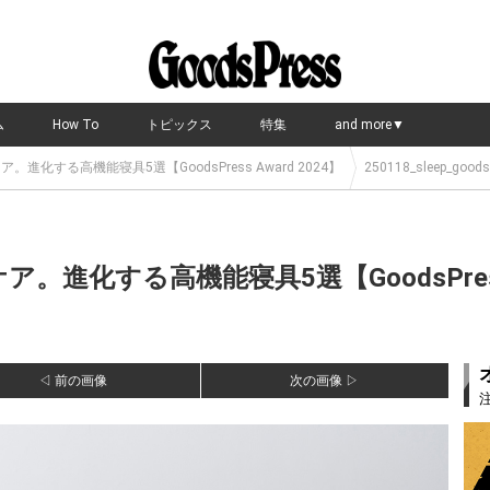
ム
How To
トピックス
特集
and more▼
進化する高機能寝具5選【GoodsPress Award 2024】
250118_sleep_goods
進化する高機能寝具5選【GoodsPress A
◁ 前の画像
次の画像 ▷