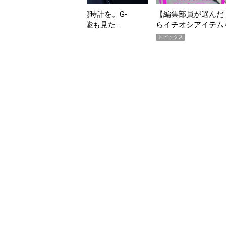
【編集部員が選んだ「指名買い」】2026年7月掲載記事か
「買
らイチオシアイテムをピックアップ！
期A
トピックス
トピ