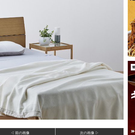
◁ 前の画像
次の画像 ▷