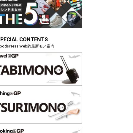
る季節の夏こそ“映える”タフな腕時計を。G-
【編集部員が選
「GRAVITYMASTER」は本当に機能も見た…
らイチオシア
トピックス
SPECIAL CONTENTS
oodsPress Web的最新モノ案内