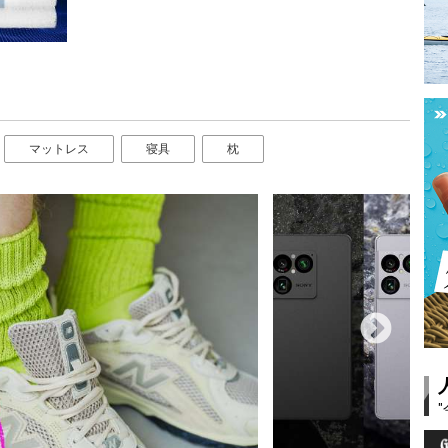
マットレス
寝具
枕