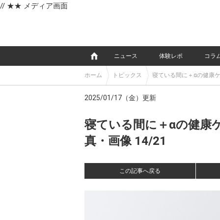
// ★★ メディア画面
e
ニュース
体験レポ
コラ
ホーム
トピックス
寝ている間に＋αの健康ケア。
2025/01/17（金）更新
寝ている間に＋αの健康ケア。
真・画像 14/21
この記事へ戻る