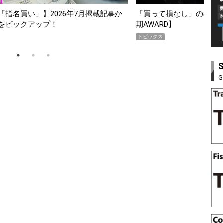
って損なし」の極上スマホ5選【GoodsPress 2026上半
薄着にな
WARD】
SHOCK
ックス
PR
G