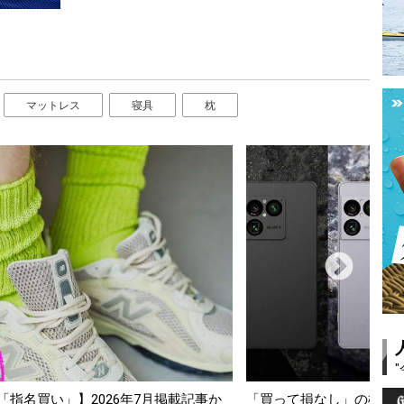
マットレス
寝具
枕
スマホ5選【GoodsPress 2026上半
薄着になる季節の夏こそ“