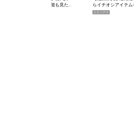
イテムをピックアップ！
期AWARD】
トピックス