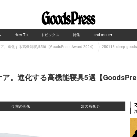
ム
How To
トピックス
特集
and more▼
進化する高機能寝具5選【GoodsPress Award 2024】
250118_sleep_goods
進化する高機能寝具5選【GoodsPress A
◁ 前の画像
次の画像 ▷