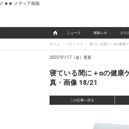
// ★★ メディア画面
e
ニュース
体験レポ
コラ
ホーム
トピックス
寝ている間に＋αの健康ケア。
2025/01/17（金）更新
寝ている間に＋αの健康ケア。
真・画像 18/21
この記事へ戻る