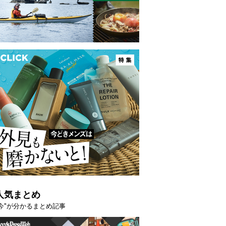
人気まとめ
"今"が分かるまとめ記事
映える”タフな腕時計を。G-
【編集部員が選んだ「指名買い」