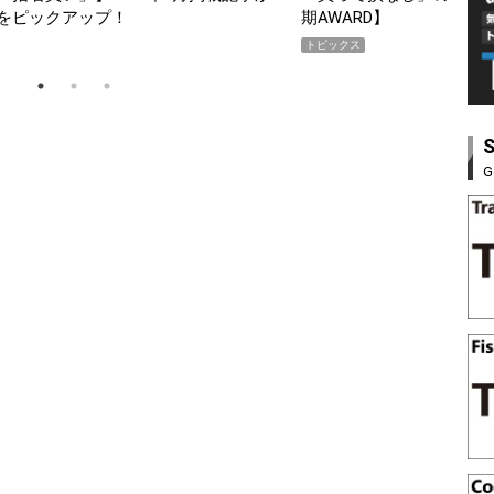
SHOCK「GRAVITYMA
PR
G