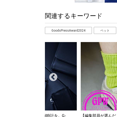
関連するキーワード
GoodsPressAward2024
ペット
んだ「指名買い」】2026年7月掲載記事か
「買って損なし」の極上