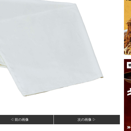
◁ 前の画像
次の画像 ▷